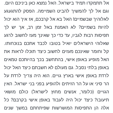
אל תתמקדו תמיד בישראל. האל נמצא כאן ביניכם היום.
וגם אל לך להמשיך להביט השמיימה. הפסק להתגעגע
לאלוהיך שבשמיים! האל בא אל קרבכם, אז איך הוא יכול
להיות בשמיים? לא האמנת באל זמן רב, אך יש לך
תפיסות רבות לגביו, עד כדי כך שאינך מעז לחשוב לרגע
שאלוהי הישראלים יואיל בטובו לכבד אתכם בנוכחותו.
קל וחומר שאינכם מעזים לחשוב כיצד תוכלו לראות את
האל מופיע באופן אישי, בהתחשב בכך בהיותכם טמאים
באופן בלתי נסבל. גם מעולם לא חשבתם כיצד האל יכול
לרדת באופן אישי בארץ גויים. הוא היה צריך לרדת על
הר סיני או על הר הזיתים ולהופיע בפני בני ישראל. האין
הגויים (כלומר, אנשים מחוץ לישראל) כולם מושאי
תיעובו? כיצד יכול היה לעבוד באופן אישי בקרבם? כל
אלה הן התפיסות המושרשות שפיתחתם במשך שנים