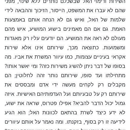
השירות ודימוי האל שבשכלם נותרים ללא שינוי, מפני
שהם לא עברו את המשפט, הייסור, הזיכוך וההבאה לידי
שלמות של האל, ואיש גם לא הנחה אותם באמצעות
האמת. גם אם הם מאמינים בישוע המושיע, איש מהם
מעולם לא ראה את המושיע. הם יודעים עליו רק מאגדות
ומשמועות. כתוצאה מכך, שירותם אינו אלא שירות
אקראי בעיניים עצומות, כמו עיוור המשרת את אביו. מה
בסופו של דבר ניתן להשיג משירות כזה? ומי יאשר אותו?
מתחילתו ועד סופו, שירותם נותר זהה לחלוטין; הם
מקבלים רק לקחים מעשה ידי אדם ומבססים את
שירותם רק על טבעיותם ועל העדפותיהם האישיות. איזה
גמול יכול הדבר להביא? אפילו פטרוס, שראה את ישוע,
לא ידע כיצד לשרת בהתאם לכוונות האל; הוא הגיע
לידיעה זו רק בסוף, בזקנתו. ומה נאמר על אותם עיוורים