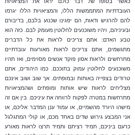
כאשר בסופו של דבר כולם יראו את המציאויות
העובדתיות המתממשות הללו, והמציאויות הללו יגרמו
להם להרגיש ודאות, הם יפגינו שכנוע בלבם, בדיבורם
ובעיניהם, ויהיו משוכנעים לחלוטין מעומק לבם. כזה הוא
טבע האדם: אתם צריכים לראות את כל הדברים
מתגשמים, אתם צריכים לראות מאורעות עובדתיים
מתרחשים ולראות אסון פוקד אנשים מסוימים, ואז תהיו
משוכנעים לחלוטין עמוק בתוככם. כמו היהודים, אתם
טרודים בצפייה באותות ובמופתים. אך שוב ושוב אינכם
מצליחים לראות שיש אותות ומופתים ושהמציאויות
מתרחשות במטרה לפקוח לרווחה את עיניכם. בין אם זה
מישהו היורד מהשמיים, או עמוד ענן המדבר אליכם, או
אני המבצע גירוש שדים באחד מכם, או קולי המתגלגל
כרעם ביניכם, תמיד רציתם ותמיד תרצו לראות מאורע