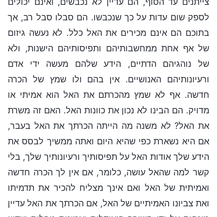
צייתנים עד הסוף, הם עדיין לא נכבשים, ואינם יכולים
לספק שום עדות על כך שנכבשו. הם סבלו סבל רב, אך
בתוכם הם אינם מכירים את האל כלל. לא נעשה גיזום
של אף אחת ממחשבותיהם ותפיסותיהם הישנות, ולא
של נוהגיהם הדתיים, הידע שלהם מעשה ידי אדם
ורעיונותיהם האנושיים. אין בהם ולו שמץ של הכרה
חדשה. אף לא שמץ מהכרתם את האל הוא אמיתי או
מדויק. הם הבינו לא נכון את כוונות האל. האם זה משרת
את האל? לא משנה מה הייתה הכרתך את האל בעבר,
אם היא נשארת כפי שהיא היום ואתה ממשיך לבסס את
הידע שלך אודות האל על תפיסותיך ורעיונותיך שלך, בלי
קשר למה שהאל עושה, כלומר, אם אין לך הכרה חדשה
ואמיתית של האל ואם אינך מצליח להכיר את תדמיתו
ואת צביונו האמיתיים של האל, אם הכרתך את האל עדיין