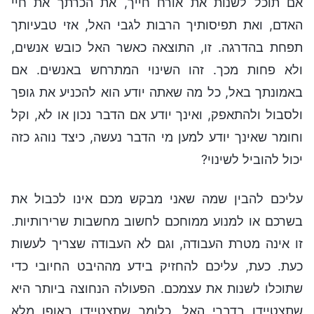
אם תוכל לשנות את אורח חייך, את הכרתך את חיי
האדם, ואת תפיסותיך הרבות לגבי האל, אזי טבעיותך
תפחת בהדרגה. זו, התוצאה כאשר האל כובש אנשים,
ולא פחות מכך. זהו השינוי המתרחש באנשים. אם
באמונתך באל, כל מה שאתה יודע הוא להכניע את גופך
ולסבול ולהתאפק, ואינך יודע אם הדבר נכון או לא, וקל
וחומר שאינך יודע למען מי הדבר נעשה, כיצד נוהג כזה
יכול להוביל לשינוי?
עליכם להבין שמה שאני מבקש מכם אינו לכבול את
בשרכם או למנוע ממוחכם לחשוב מחשבות שרירותיות.
זו אינה מטרת העבודה, וגם לא העבודה שצריך לעשות
כעת. כעת, עליכם להחזיק בידע מההיבט החיובי כדי
שתוכלו לשנות את עצמכם. הפעולה הנחוצה ביותר היא
שתצטיידו בדברי האל, כלומר שתצטיידו באופן מלא