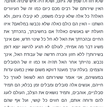
שלא חוו ולו שמץ של גיזום, ושלא היה איש שינחה אותם?
האין שירותם של רבים מכם כיום כמו זה של העיוורים
האלה? כל אלה שלא קיבלו משפט, לא קיבלו גיזום, ולא
השתנו – האין הם כולם כאלה שלא נכבשו במלואם? איזו
תועלת יש באנשים כאלה? אם בחשיבתך, בהכרתך את
החיים ובהכרתך את האל לא חל כל שינוי חדש, ואם אינך
משיג דבר מה אמיתי, לעולם לא תגיע להישג יוצא דופן
בשירותך! ללא חזון והכרה חדשה של עבודת האל, אינך
נכבש. נהייתך אחר האל תהיה אז כמו זו של הסובלים
והצמים: בעלת ערך מועט! דווקא משום שאין כמעט עדות
במעשיהם, אני אומר ששירותם הוא לשווא! לאורך כל
חייהם, אנשים אלה סובלים ומבלים זמן בכלא; הם תמיד
סבלניים, אוהבים, ותמיד נושאים את הצלב, העולם לועג
להם ודוחה אותם, הם חווים כל קושי, ועל אף שהם