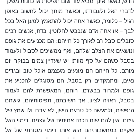
חדש, כאשר אינך מביא עוד שום תפיסות או כוונות משלך
לדברי האל ולעבודתו, וכאשר מוחך יכול לחשוב באופן
רגיל – כלומר, כאשר אתה יכול להתאמץ למען האל בכל
לבך – אז אתה אדם שנכבש לחלוטין. בדת, אנשים רבים
סובלים סבל רב לאורך כל חייהם: הם מכניעים את גופם
ונושאים את הצלב שלהם, ואף ממשיכים לסבול ולעמוד
בסבל כשהם על סף מוות! יש שעדיין צמים בבוקר יום
מותם. כל חייהם הם מונעים מעצמם אוכל טוב ובגדים
נאים, ומתמקדים רק בסבל. הם מסוגלים להכניע את
גופם ולמרוד בבשרם. רוחם, המאפשרת להם לעמוד
בסבל, ראויה לציון. אך חשיבתם, תפיסותיהם, גישתם
הנפשית, ולמעשה כל טבעם הישן, לא עברו ולו שמץ של
גיזום. אין להם שום הכרה אמיתית של עצמם. דימוי האל
שקיים במחשבותיהם הוא אותו דימוי מסורתי של אל