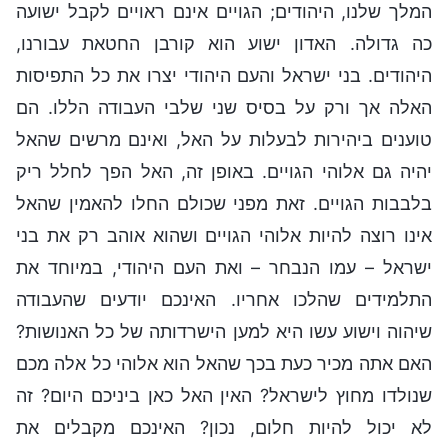
המלך שלנו, היהודים; הגויים אינם ראויים לקבל ישועה
כה גדולה. האדון ישוע הוא קורבן החטאת עבורנו,
היהודים. בני ישראל והעם היהודי יצרו את כל התפיסות
האלה אך ורק על בסיס שני שלבי העבודה הללו. הם
טוענים ביהירות לבעלות על האל, ואינם מרשים שהאל
יהיה גם אלוהי הגויים. באופן זה, האל הפך לחלל ריק
בלבבות הגויים. זאת מפני שכולם החלו להאמין שהאל
אינו רוצה להיות אלוהי הגויים ושהוא אוהב רק את בני
ישראל – עמו הנבחר – ואת העם היהודי, במיוחד את
התלמידים שהלכו אחריו. האינכם יודעים שהעבודה
שיהוה וישוע עשו היא למען הישרדותה של כל האנושות?
האם אתה מכיר כעת בכך שהאל הוא אלוהי כל אלה מכם
שנולדו מחוץ לישראל? האין האל כאן ביניכם היום? זה
לא יכול להיות חלום, נכון? האינכם מקבלים את