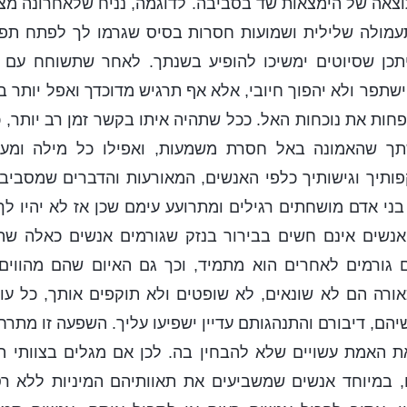
וצאה של הימצאות שד בסביבה. לדוגמה, נניח שלאחרונה מצב
מולה שלילית ושמועות חסרות בסיס שגרמו לך לפתח תפי
תכן שסיוטים ימשיכו להופיע בשנתך. לאחר שתשוחח עם 
תפר ולא יהפוך חיובי, אלא אף תרגיש מדוכדך ואפל יותר 
פחות את נוכחות האל. ככל שתהיה איתו בקשר זמן רב יותר, 
ך שהאמונה באל חסרת משמעות, ואפילו כל מילה ומעש
ותיך וגישותיך כלפי האנשים, המאורעות והדברים שמסביבך
 אדם מושחתים רגילים ומתרועע עימם שכן אז לא יהיו לך
אנשים אינם חשים בבירור בנזק שגורמים אנשים כאלה 
גורמים לאחרים הוא מתמיד, וכך גם האיום שהם מהווים
כאורה הם לא שונאים, לא שופטים ולא תוקפים אותך, כל עו
יהם, דיבורם והתנהגותם עדיין ישפיעו עליך. השפעה זו מתר
את האמת עשויים שלא להבחין בה. לכן אם מגלים בצוותי 
 במיוחד אנשים שמשביעים את תאוותיהם המיניות ללא ר