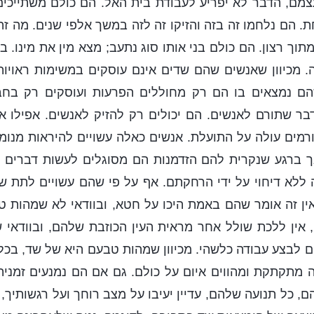
צמם, הדבר לא יפריע לעבודת בית האל. הם כולם משתייכי
. הם נלחמו זה בזה והזיקו זה לזה במשך אלפי שנים. מה זה 
מתוך רצון. הם כולם בני אותו סוג נתעב; מצא מין את מינו. ב
. מכיוון שאנשים שהם שדים אינם עוסקים במשימות ראויות 
שהם נמצאים בו הם רק מחוללים הפרעות ועוסקים רק בח
בר שתורם לאנשים. הם יכולים רק להזיק לאנשים. אפילו א
רמים עולה על התועלת. אנשים כאלה עשויים להיראות מנומ
ך ברגע שנקרית להם הזדמנות הם מסוגלים לעשות דברים ר
ללא דיחוי על ידי הרחקתם. אף על פי שהם עשויים לתת שי
אין זה אומר שהם באמת היכו על חטא, ובוודאי לא שמהות
אין ללכת שולל אחר מראית העין הכוזבת שלהם, ובוודאי 
 לבצע עבודה כלשהי. מכיוון שמהות טבעם היא של שד, בכל
ה מתקתקת ומהווים איום על כולם. גם אם הם נמנעים זמני
, כל תנועה שלהם, עדיין יעיבו על מצב רוחך ועל רגשותיך, 