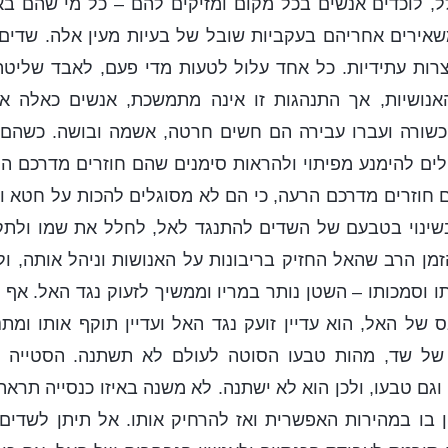
ל, לוכדים אנשים בכל מקום ומזיקים להם – כל מי שהם ב
אירים אחריהם בעקביות שובל של בעיות מעין אלה. שדים
צרות עתידיות. כל אחד עלול לטעות מדי פעם, לאבד שליטה
אנושיות, אך התנהגות זו אינה מתמשכת, אנשים כאלה אי
שורה ועברו עבירה הם חשים חרטה, אשמה ובושה. כשהם 
כולים להימנע מפיתוי ולהראות סימנים שהם חוזרים מדרכם ה
 חוזרים מדרכם הרעה, כי הם לא מסוגלים להכות על חטא וג
שינוי בטבעם של השדים להתנגד לאל, לחלל את שמו ולתק
ן הרב שהאל החזיק בריבונות על האנושות וניהל אותה, ו
תו וסמכותו – השטן נותר במריו וממשיך לזעוק נגד האל. אף 
ס של האל, הוא עדיין זועק נגד האל ועדיין תוקף אותו ומתנ
ל שד, מהות טבעו הסוטה לעולם לא תשתנה. הסטייה הי
גם טבעו, ולכן הוא לא ישתנה. לא משנה באיזו כנסייה תראה
 בו במהירות האפשרית ואז להרחיק אותו. אל תיתן לשדים