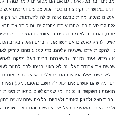
בינים דבר מכל אלה. גם אם הם מסוגלים לומר כמה דוקטרי
יחנים באנושיות תקינה; הם בסך הכול צבועים ומרמים אנשים.
אנשים כאלה, מהות טבעם אינה יכולה להשתנות. יש רק פת
 לביצוע חובה. טהרו אותם מהכנסייה. זה פותר את הבעיה
ותם, והם כבר לא מתבוססים בתאוותיהם המיניות ומפריעים
שיכו להזיק לאנשים אם יעשו את הדברים האלה בקרב הכופ
 ולהקצות אדם שישגיח עליהם, כדי למנוע מהם להזיק לא
לא.) מדוע אינה נכונה? (השארתם בבית האל מזיקה לאחים
שבשת את עבודת האל. זה לא ראוי. הניחו להם לחזור לעול
 ולא משנה אילו הפרעות הם מחוללים, אי אפשר לראות בכ
ים, מה שהם עושים אינו יכול להיחשב כהסבת נזק.) האין 
תואמת.) השקפה זו נכונה. מי שמתפלשים בתאוות מיניות 
בית האל ולהזיק לאחים ולאחיות. כל מה שהם עושים בחוץ,
שלמי שאינם מאמינים באל אין אנושיות והם כולם שדים. 