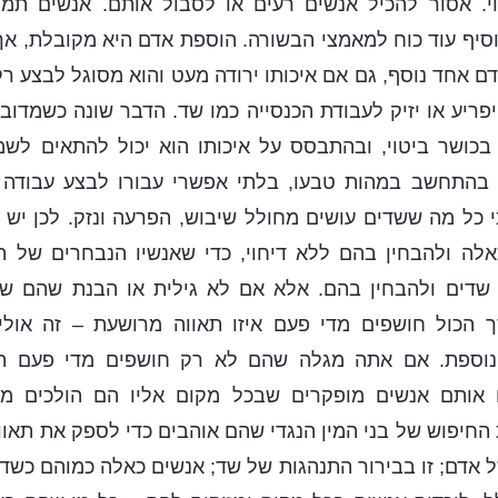
י. אסור להכיל אנשים רעים או לסבול אותם. אנשים תמי
סיף עוד כוח למאמצי הבשורה. הוספת אדם היא מקובלת, א
ם אחד נוסף, גם אם איכותו ירודה מעט והוא מסוגל לבצע ר
פריע או יזיק לעבודת הכנסייה כמו שד. הדבר שונה כשמדובר
ן בכושר ביטוי, ובהתבסס על איכותו הוא יכול להתאים ל
 בהתחשב במהות טבעו, בלתי אפשרי עבורו לבצע עבודה ה
י כל מה ששדים עושים מחולל שיבוש, הפרעה ונזק. לכן יש
לה ולהבחין בהם ללא דיחוי, כדי שאנשיו הנבחרים של הא
שדים ולהבחין בהם. אלא אם לא גילית או הבנת שהם שד
 הכול חושפים מדי פעם איזו תאווה מרושעת – זה אול
וספת. אם אתה מגלה שהם לא רק חושפים מדי פעם תא
ו אותם אנשים מופקרים שבכל מקום אליו הם הולכים מ
החיפוש של בני המין הנגדי שהם אוהבים כדי לספק את תאוות
ל אדם; זו בבירור התנהגות של שד; אנשים כאלה כמוהם כש