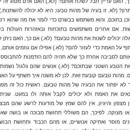
ך, האם עדיין חבל לשלח אותם? (לא.) האם אדם מסוג זה 
ון? (לא. זו בעיה של מהות טבעו; היא לא יכולה להשתנות.)
וכן בתוכם, והוא משתמש בבשרם כדי לומר את מה שהוא רו
ות. אם אחרים משתמשים בתוכחות ובאזהרות העולות בק
אלה יכולים לשנות את מהות טבעם? (לא.) אם כך, האם ניתן 
 על האמת כדי לעזור להם? (לא.) אפילו אם גוזמים אותם,
אותם לסביבה אחרת כך שלא תהיה להם הזדמנות להתבוסס ב
את הטבע השטני שבתוכם? (לא.) אנשים שהם גלגול נשמות 
. מהות טבעם קובעת זאת. לכן לא משנה איך תשתף על האמ
ר לא יפתור את הבעיה של מהות טבעם. ראשית כול זה מפ
אים את האמת ולא יכולים לקבל אותה ולו במעט. שנית
 מצפון והיגיון, אין להם שמץ של מודעות לרשע שהם מבצע
ו מצוקה. לפיכך, הם משוללי תחושת מבוכה או בושה שאמ
נים מוסר ואתיקה אנושיים, או מהם הכבוד ותחושת הבו