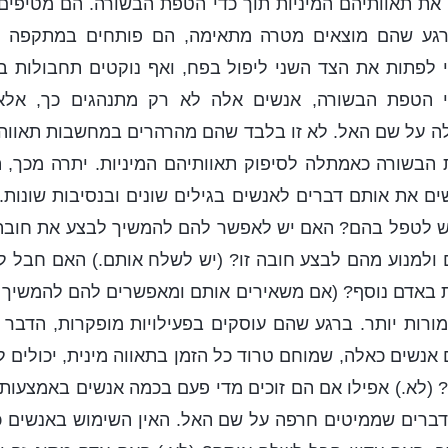
 את תאוותיהם המיניות תוך כדי הטפת הבשורה. הם מטיפי
וברגע שהם מוצאים מטרה מתאימה, הם פותחים במתקפה ת
 לפתות את הצד השני ליפול בפח, ואף נוקטים תחבולות בז
י הטפת הבשורה, אנשים אלה לא רק מתנהגים כך, אלא
ה על שם האל. לא זו בלבד שהם מהרהרים במחשבות תאווה,
הבשורה כאמתלה לסיפוק תאוותיהם המיניות. יתרה מכך, ה
שים את אותם דברים לאנשים בגילים שונים ובנסיבות שונות. 
יש לטפל בהם? האם יש לאפשר להם להמשיך לבצע את חובת
ולמנוע מהם לבצע חובה זו? (יש לשלח אותם.) האם חבל 
ות באדם נוסף? (אם משאירים אותם ומאפשרים להם להמשיך 
מורות יותר. ברגע שהם עוסקים בפעילויות מופקרות, הדבר
ם אנשים כאלה, שמוחם טרוד כל הזמן בתאווה מינית, יכולים 
 (לא.) אפילו אם הם זוכים מדי פעם בכמה אנשים באמצעות
דברים שממיטים חרפה על שם האל. האין השימוש באנשים כא