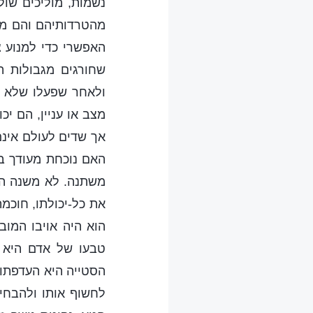
נשמות, מוליכים שול
מהטרדותיהם והם מש
האפשרי כדי למנוע 
שחורגים מגבולות ה
ולאחר שפעלו שלא כ
מצב או עניין, הם י
אך שדים לעולם אינם
האם נוכחת מעודך ב
משתנה. לא משנה הזמ
את כל-יכולתו, חוכמ
הוא היה אויבו המוב
טבעו של אדם היא ש
הסטייה היא העדפתו ו
לחשוף אותו ולהבחין