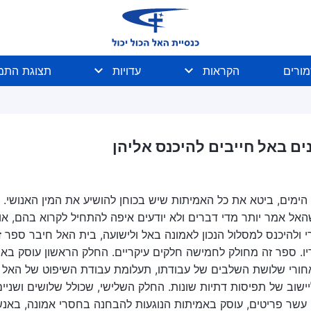
מורים
הקראות
עדויות
תצוגת התמו
ם באל חייבים להיכנס אליהן
הימים, ביטא את כל האמיתות שיש בכוחן להושיע את המין האנושי.
אל אמר יותר מדי דברים ולא יודעים איפה להתחיל לקרוא בהם, או ל
היכנס למסלול הנכון לאמונה באל ולישועה, בית האל חיבר ספר זה
. ספר זה מחולק לחמישה חלקים עיקריים. החלק הראשון עוסק באמי
ורי שלושת השלבים של עבודתו, תעלומת עבודת השיפוט של האל באח
יישוב של תפיסות דתיות שונות. החלק השלישי, שכולל שלושים ושניי
 עשר פריטים, עוסק באמיתות הנוגעות להבחנה בחסרי אמונה, באנש