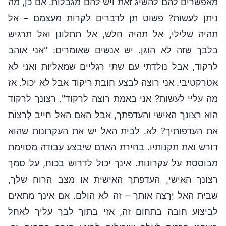
מאפשרים להם להשיג זאת ויש להם מגבלות. אם כן, מה
ניתן לעשות? פשוט תן לדברים לקרות מעצמם – אל
תהיה שלילי, אל תהיה חלש, אל תתלונן ואל תרגיש
בלבך שזה לא הוגן. יש אנשים שאומרים: "אני אוהב
לרקוד, אבל נולדתי עם שתי רגליים שמאליות ואני לא
אטרקטיבי. אני רוצה לבצע חובת ריקוד אבל לא יכול. אז
מה עליי לעשות? אני באמת רוצה לרקוד". רצונך לרקוד
הוא רצונך האישי והעדפתך, אבל האם האל חייב לְרַצוֹת
את העדפותיך? לא. לבית האל יש את העקרונות שהוא
דורש ואת תקנותיו. בחירת האדם שיבצע עבודה מסוימת
מבוססת על עקרונות. אינך יכול לדרוש בכוח, על סמך
רצונך האישי, העדפתך האישית או מצב הרוח שלך,
שבית האל יְרַצֶה אותך – זה לא הולם. אם אינך מתאים
לביצוע חובה בתחום זה, אזי בתוך לבך עליך לאחל