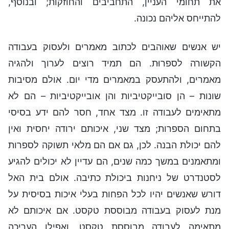
את תחומי העניין, התחביבים והחוזקות; ובנוסף,
להתייחס אליהם נכונה.
יש אנשים שאוהבים לכתוב מאמרים ולעסוק בעבודה
הקשורה לספרוּת. הם תמיד רוצים לערוך ולהגיה
מאמרים, ולהתעסק במאמרים מדי יום. אולם מסיבות
שונות – הן סובייקטיביות והן אובייקטיביות – הם לא
מתאימים לעבודה זו. מצד אחד, חסר להם ידע בסיסי
בתחום הספרות; מצד שני, איכותם ירודה יחסית ואין
להם יכולת הבנה. לכן, גם אם הם מלאי תשוקה לספרות
ומתאמנים במשך כמה שנים, הם עדיין לא יכולים להגיע
לסטנדרט של ניחנות ביכולת כתיבה. אולם בית האל
דורש שאנשים יהיו לכל הפחות בעלי איכות בסיסית על
מנת לעסוק בעבודה מבוססת טקסט. אם איכותם לא
מתאימה לעבודה מבוססת טקסט, ואפילו העריכה