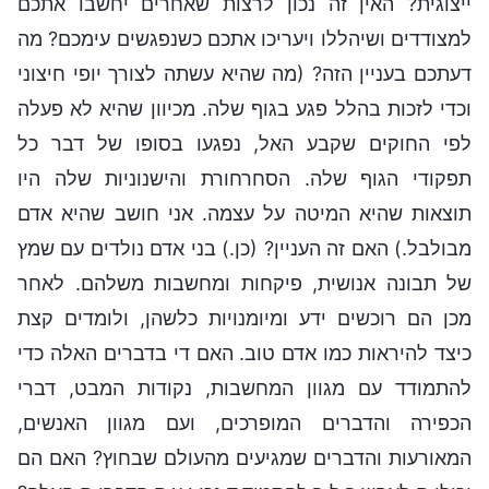
ייצוגית? האין זה נכון לרצות שאחרים יחשבו אתכם
למצודדים ושיהללו ויעריכו אתכם כשנפגשים עימכם? מה
דעתכם בעניין הזה? (מה שהיא עשתה לצורך יופי חיצוני
וכדי לזכות בהלל פגע בגוף שלה. מכיוון שהיא לא פעלה
לפי החוקים שקבע האל, נפגעו בסופו של דבר כל
תפקודי הגוף שלה. הסחרחורת והישנוניות שלה היו
תוצאות שהיא המיטה על עצמה. אני חושב שהיא אדם
מבולבל.) האם זה העניין? (כן.) בני אדם נולדים עם שמץ
של תבונה אנושית, פיקחות ומחשבות משלהם. לאחר
מכן הם רוכשים ידע ומיומנויות כלשהן, ולומדים קצת
כיצד להיראות כמו אדם טוב. האם די בדברים האלה כדי
להתמודד עם מגוון המחשבות, נקודות המבט, דברי
הכפירה והדברים המופרכים, ועם מגוון האנשים,
המאורעות והדברים שמגיעים מהעולם שבחוץ? האם הם