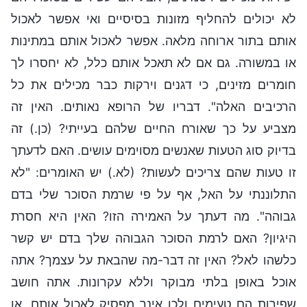
לא יכולים להחליף מזונות בסיסיים ואי אפשר לאכול
אותם בתור ארוחה מלאה. אפשר לאכול אותם במתינות
או במשורה. גם אם לא תאכל אותם כלל, לא יחסרו לך
חומרים מזינים, כי דגנים וירקות כבר מכילים את כל
הרכיבים האלה". דבריו של הרופא נאותים. האין זה
מצביע על כך שאורח החיים שלהם בעייתי? (כן.) זה
בדיוק סוג הטעות שאנשים מסוימים עושים. האם לדעתך
זו טעות שהם צריכים לעשות? (לא.) יש האומרים: "לא
התלוננתי על האל, אף על פי שרמת הסוכר שלי בדם
גבוהה". מה דעתך על האמירה הזו? האין היא חסרת
היגיון? האם לרמת הסוכר הגבוהה שלך בדם יש קשר
כלשהו לאל? האין זה דבר-מה שהבאת על עצמך? אתה
אוכל באופן בלתי מבוקר וללא עקרונות. אתה חושב
שפירות הם טעימים ולכן אינך מפסיק לאכול אותם, או