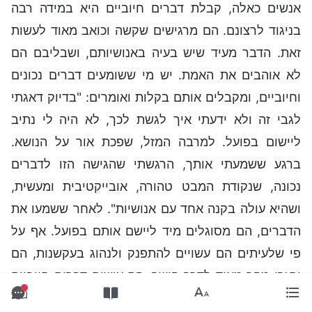
אנשים כאלה, קבלת דברים חיוביים היא במידה רבה
בניגוד לרצונם. הם מרגישים שקשה וכואב מאוד לעשות
זאת. הדבר מעיד שיש בעיה באנושיותם, ושבליבם הם
לא אוהבים את האמת. יש מי ששומעים דברים נכונים
וחיוביים, ומקבלים אותם בקלות ואומרים: "בדיוק דאגתי
לגבי זה ולא ידעתי איך לגשת לכך, לא היה לי נתיב
ליישום בפועל. למרבה המזל, שפכת אור על הנושא.
ברגע ששמעתי אותך, הרגשתי שהגישה הזו לדברים
נכונה, שנקודת המבט טהורה, אובייקטיבית ומעשית,
ושהיא עולה בקנה אחד עם אנושיות". לאחר ששמעו את
הדברים, הם מסוגלים מיד ליישם אותם בפועל. אף על
פי שלעיתים הם עשויים להתפנק ולנהוג בעקשנות, הם
יחזרו מהר מאוד לדרך הישר. הם עושים דברים חיוביים
בלי להזדקק לאחרים שיצפו בהם או ישגיחו עליהם, והם