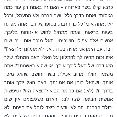
כרבע קילו בשר בארוחה – האם זה באמת רק עוד כמה
נגיסות? ואתה בדרך כלל יושב הרבה ולא מתעמל, ובכל
זאת אתה אוכל כל כך הרבה. בסופו של דבר אתה מפתח
בעיות בריאות, ואתה מתחיל לחוש אי-נוחות בליבך.
אנשים אלה אפילו חושבים: "האל מזכך אותי. זה שום
דבר, עם הזמן אני אהיה בסדר. אני לא אתלונן על האל!"
איזו זכות תהיה לך להתלונן על האל? האם המחלה שלך
היא דרכו של האל לזכך אותך, או שהיא באשמתך? אתה
משמין וחולה מרוב אכילת בשר וחושב שהאל מזכך
אותך, ושהאל בוחן את אמונתך. האם האל יזכך אותך
בדרך זו? (לא.) אם כך מה הביא לתוצאה הזו? (טיפשות
אנושית הביאה לה.) לבני האדם כשלעצמם אין שום
יכולת הבחנה, הם לא יודעים כיצד לנהל את חייהם, לא
מבינים מהם דברים חיוביים ומהם דברים שליליים, לא