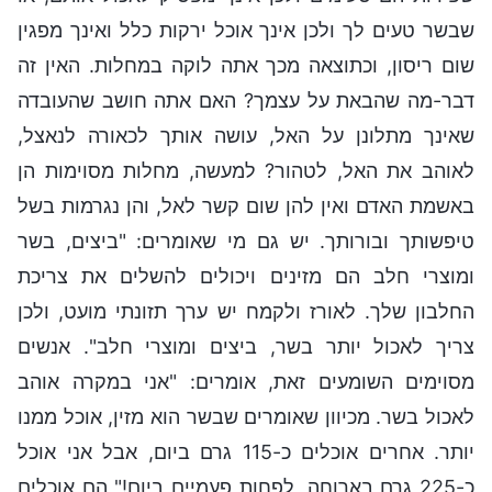
שבשר טעים לך ולכן אינך אוכל ירקות כלל ואינך מפגין
שום ריסון, וכתוצאה מכך אתה לוקה במחלות. האין זה
דבר-מה שהבאת על עצמך? האם אתה חושב שהעובדה
שאינך מתלונן על האל, עושה אותך לכאורה לנאצל,
לאוהב את האל, לטהור? למעשה, מחלות מסוימות הן
באשמת האדם ואין להן שום קשר לאל, והן נגרמות בשל
טיפשותך ובורותך. יש גם מי שאומרים: "ביצים, בשר
ומוצרי חלב הם מזינים ויכולים להשלים את צריכת
החלבון שלך. לאורז ולקמח יש ערך תזונתי מועט, ולכן
צריך לאכול יותר בשר, ביצים ומוצרי חלב". אנשים
מסוימים השומעים זאת, אומרים: "אני במקרה אוהב
לאכול בשר. מכיוון שאומרים שבשר הוא מזין, אוכל ממנו
יותר. אחרים אוכלים כ-115 גרם ביום, אבל אני אוכל
כ-225 גרם בארוחה, לפחות פעמיים ביום!" הם אוכלים