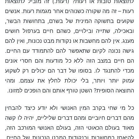
לתוצאות טובות או רעות? (רעות.) זה מוביל לתוצאות
רעות – זה מה שקורה כשנוהים אחר מגמות רעות. אנשים
שקועים בתשוקה המינית של בשרם, בתחושות הבשר,
ובאכילה, שתייה ובילויים, כשהם חיים בערפול חושים
מענג. אין להם מחשבות או נקודות מבט נכונות, ואין להם
גישה נכונה לקיום שתאפשר להם להתמודד עם החיים.
הם חיים במצב הזה ללא כל מודעות והם חסרי אונים
מכדי להתנגד לו. בסופו של דבר הם יכולים רק לשקוע
עמוק יותר ויותר, בלי יכולת לחלץ את עצמם. ומהי
התוצאה הסופית? השטן טורף אותם והם הופכים למזונו.
כל מי שחי בקרב המין האנושי ולא יודע כיצד להבחין
מהם דברים חיוביים ומהם דברים שליליים, יהיה לו קשה
מאוד בעולם הכאוטי הזה, בעולם האנושי המורכב הזה,
להיאחז במחשבות ובנקודות המבט הנכונות של החיים,