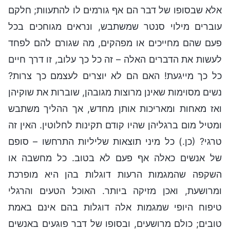
אלא שבסופו של דבר הם אף גורמים לו להתעוות; חלקם
עוברים מילוי סנטר שמשתבש, ונראים מגוחכים בכל
פעם שהם מחייכים או מפהקים, מה שגורם להם לפחד
לעשות את הדברים האלה – זה כל כך עלוב, זו דרך חיים
כל כך מייגעת! האם הם לא יוצרים לעצמם כך צרות?
נשים מסוימות שאינן מרוצות מגובהן, שוברות את שוקיהן
ואז מאחות ומאריכות אותן מחדש, אך ההליך משתבש
ומטיל מום ברגליהן שהיו קודם תקינות לחלוטין. האין זה
טרגי? (כן.) כל מיני תוצאות שליליות התרחשו – סופם
של אנשים כאלה אף פעם לא בטוב. כל מחשבה או
השקפה שהמגמות הרעות דוגלות בהן היא מופרכת
ומרושעת, ואכן מזיקה ביותר. האוכל הטעים והרגלי
טיפוח היופי שמגמות אלה דוגלות בהם אינם באמת
טובים; כולם מרושעים, ובסופו של דבר פוגעים באנשים