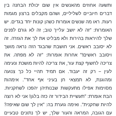
ותשעה אחוזים מהאנשים אין שום יכולת הבחנה בין
דברים חיוביים לשליליים, ושהם מקבלים ברצון מגמות
רעות. ראו מה שנשים אומרות כשהן קונות יחד בגדים. יש
האומרות: "זה לא יושב עלייך טוב; זה לא גורם לפנים
שלך להיראות בהירות ולא מבליט את לך את הגזרה. זה
לא יסובב ראשים. אני חושבת שהבגד הזה נראה מושך
ויסובב ראשים!" אחרות אומרות: "זה לא מפתה. את
צריכה לחשוף קצת עור, את צריכה להיות מושכת ונעימה
לעין – רק זה יעבוד. אם תמיד תהיי כל כך צנועה
ומהוגנת, לא תמצאי חן בעיני אף אחד". אימהות
מסוימות אפילו מתעקשות שבנותיהן יהפכו לשחקניות.
הבת אומרת: "תעשיית הבידור זה כזה בלגן! אני לא רוצה
להיות שחקנית". ואימה גוערת בה: "אין לך שום שאיפה?
עם הגובה, המראה והעור שלך, יש לך נתונים טבעיים