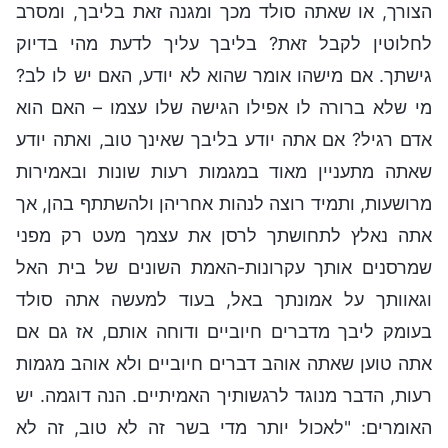
הצורך, או שאתה סולד מכך ומגנה זאת בליבך, ומסרב
לחלוטין לקבל זאת? בליבך עליך לדעת מהי בדיוק
גישתך. אם מישהו אומר שהוא לא יודע, האם יש לו לב?
מי שלא ברורה לו אפילו הגישה שלו עצמו – האם הוא
אדם רגיל? אם אתה יודע בליבך שאינך טוב, ואתה יודע
שאתה מתעניין מאוד במגמות רעות שונות ובאמירות
מרושעות, ותמיד רוצה לנהות אחריהן ולהשתתף בהן, אך
אתה נאלץ לתחושתך לרסן את עצמך מעט רק מפני
שמרסנים אותך עקרונות-האמת השונים של בית האל
וגאוותך על אמונתך באל, בעוד למעשה אתה סולד
בעומק ליבך מדברים חיוביים ודוחה אותם, אז גם אם
אתה טוען שאתה אוהב דברים חיוביים ולא אוהב מגמות
רעות, הדבר מנוגד לרגשותיך האמיתיים. הנה דוגמה. יש
האומרים: "לאכול יותר מדי בשר זה לא טוב, זה לא