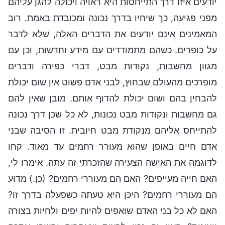
יודעים איזו דרך התייחסות היא ראויה ויכולה להגן עליהם
מפני פגיעה, כך שיחיו בדרך נכונה ומכובדת באמת. רוב
המאמינים אינם יודעים את הדברים האלה, שלא לדבר
על כופרים. כשהם מתמודדים עם מידע וחדשות, וכן עם
מגוון מחשבות, נקודות מבט, דברי כפירה ודברים
מופרכים מהעולם שבחוץ, לבני אדם פשוט אין שום יכולת
להבחין בהם ושום יכולת להדוף אותם. מובן שאין להם
גם מחשבות ונקודות מבט נכונות, לא כל שכן דרך נכונה
להתייחס אליהם מנקודת מבט חיובית. זו הסיבה שבני
אדם חיים באופן שהוא מעורר רחמים עד מאוד. קחו
לדוגמה את האישה הצעירה שהזכרתי זה עתה. אימרו לי,
האם חייה מעייפים? האם הם מעוררי רחמים? (כן.) מדוע
הם מעוררי רחמים? היכן היא טעתה כשפעלה בדרך זו?
האם לא כל בני האדם שואפים להיות יפים ולחיות בצורה