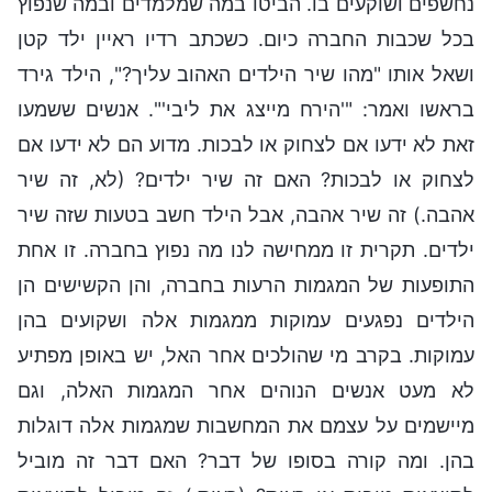
נחשפים ושוקעים בו. הביטו במה שמלמדים ובמה שנפוץ
בכל שכבות החברה כיום. כשכתב רדיו ראיין ילד קטן
ושאל אותו "מהו שיר הילדים האהוב עליך?", הילד גירד
בראשו ואמר: "'הירח מייצג את ליבי'". אנשים ששמעו
זאת לא ידעו אם לצחוק או לבכות. מדוע הם לא ידעו אם
לצחוק או לבכות? האם זה שיר ילדים? (לא, זה שיר
אהבה.) זה שיר אהבה, אבל הילד חשב בטעות שזה שיר
ילדים. תקרית זו ממחישה לנו מה נפוץ בחברה. זו אחת
התופעות של המגמות הרעות בחברה, והן הקשישים הן
הילדים נפגעים עמוקות ממגמות אלה ושקועים בהן
עמוקות. בקרב מי שהולכים אחר האל, יש באופן מפתיע
לא מעט אנשים הנוהים אחר המגמות האלה, וגם
מיישמים על עצמם את המחשבות שמגמות אלה דוגלות
בהן. ומה קורה בסופו של דבר? האם דבר זה מוביל