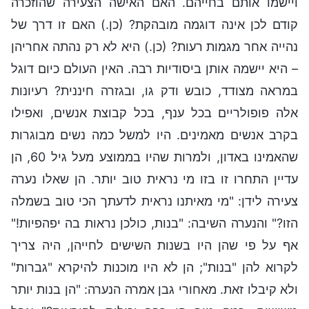
ויישמו אותם בחייהם. האם האישה הצעירה שהוזכרה
קודם לכן אינה דוגמה מובהקת? (כן.) האם זו דרך של
נהייה אחר מגמות רעות? (כן.) היא לא רק נהתה אחריהן
– היא יישמה אותן ביסודיות רבה. האין העולם כיום דוגל
במראה מצודד, כובש ודק גו, ובגזרה חיננית? רעיונות
אלה פופולריים בכל ענף, בכל קבוצת אנשים, ואפילו
בקרב אנשים מאמינים. היו למשל כמה נשים מבוגרות
שהאמינו באדון, ולמרות שהיו בממוצע מעל גיל 60, הן
עדיין התחרו זו בזו מי נראית טוב יותר. הן שאלו נערה
צעירה לידן: "מי מאיתנו נראית לדעתך הכי טוב בשמלה
הזו?" והנערה השיבה: "בנות, כולכן נראות בה יפהפיות!"
אף על פי שהן היו בשנות השישים לחייהן, היה צריך
לקרוא להן "בנות"; הן לא היו מוכנות להיקרא "גברות"
ולא קיבלו זאת. מאחורי גבן אמרה הנערה: "הן בנות יותר