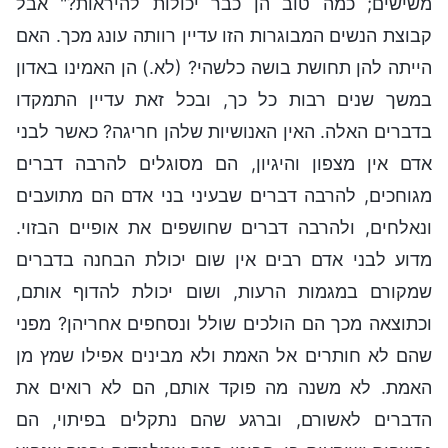
משישים; כמה טוב הן כבר יכולות להיראות?" אבל
קבוצת הנשים המבוגרות הזו עדיין רוותה עונג מכך. האם
הייתה להן תחושת בושה כלשהי? (לא.) הן האמינו באדון
במשך שנים רבות כל כך, ובכל זאת עדיין התמקדו
בדברים האלה. האין האנושיות שלהן חריגה? כאשר לבני
אדם אין מצפון והיגיון, הם מסוגלים להרבה דברים
מגוחכים, להרבה דברים שבעיני בני אדם הם מתועבים
ונאלחים, ולהרבה דברים שחושפים את אופיים הבזוי.
מדוע לבני אדם רבים אין שום יכולת הבחנה בדברים
שמקורם במגמות הרעות, ושום יכולת להדוף אותם,
וכתוצאה מכך הם הולכים שולל ונסחפים אחריהן? מפני
שהם לא חותרים אל האמת ולא מבינים אפילו שמץ מן
האמת. לא משנה מה פוקד אותם, הם לא רואים את
הדברים לאשורם, וברגע שהם נתקלים בפיתוי, הם