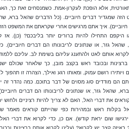
ורטית, אלא הופכת לעקרון-אמת. כשמנסחים זאת כך, האם ז
הזה שמגדיר דברים חיוביים. (כל הדברים שהאל ברא, שהא
ם חיוביים). איך אתם מרגישים אחרי שקראתם את המשפט הז
 היקפם התחילו להיות ברורים יותר בליבכם? (כן). אז ק
שהאל גזר, או שנתונים לריבונותו הם דברים חיוביים). כ
לקרוא אותם לאט ולהתענג עליהם בשימת לב. עליכם ללמוד
ברצינות ובכובד ראש בקצב מובן, כך שלאחר שכולם ישמ
ויותירו רושם עמוק, ומאותו רגע ואילך, הצהרה זו תהפוך ל
ם הם מודדים סוג מסוים של דבר בתוכם. כמה נהדר זה יהי
א, שהאל גזר, או שנתונים לריבונותו הם דברים חיוביים).
קוראים את דברי האל, האם לא צריך להיות רציניים ולחוש יר
ל בקלות ראש ובמהירות כפי שהייתם קוראים מאמר של כ
רגישו שום יראת קודש). אם כן, כדי לקרוא את דברי האל
באיזה קצב יש לקרוא? (עלינו לקרוא אותם ברצינות ובכוב