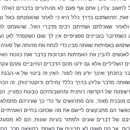
ול לחשוב עליו.) אתם אף פעם לא מהרהרים בדברים האלה 
זאת, תחושתכם בדרך כלל היא כי לאחר שהאמנתם באל ו
ולאחר שאכלתם ושתיתם רבים מדברי האל, שהגעתם לה
 כשמדובר בעניינים ספציפיים אין לך שום השקפה? לאן נ
מש באמיתות שאתה מבין כדי לנתח את מהותה של סוגיה 
 לאנשים להבין את האמיתות הכרוכות בדבר ואת כוונות האל
ם השליליים אלא גם ידעו מהם הדברים החיוביים ומהם עקר
ר בחכתך ואינך יודע מה לומר. האין זה ביטוי של אי-הבנת ה
שאתה מדבר עליהן בדרך כלל? (מילים ודוקטרינות). זה הכול 
שומות של הקדשה רוחנית ומחשבותיהם נובעות כמעיין, הם
מובנית מאוד, והם מתרגשים עד כדי כך שעיניהם מתמלאות
 כאשר הם מתבקשים ליישם את מה שכתבו בחיים האמיתיים כ
יבם של דברים שונים ולפתור בעיות שונות, הם לא מסוגל
רבות, אך הם פשוט לא מבינים את האמת. כתוצאה מכך, הם 