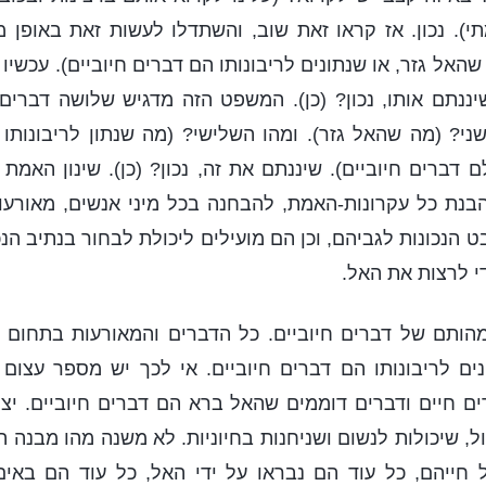
י). נכון. אז קראו זאת שוב, והשתדלו לעשות זאת באופן מ
האל גזר, או שנתונים לריבונותו הם דברים חיוביים). עכשי
ננתם אותו, נכון? (כן). המשפט הזה מדגיש שלושה דברים.
י? (מה שהאל גזר). ומהו השלישי? (מה שנתון לריבונותו
 דברים חיוביים). שיננתם את זה, נכון? (כן). שינון האמת
בנת כל עקרונות-האמת, להבחנה בכל מיני אנשים, מאורעו
הנכונות לגביהם, וכן הם מועילים ליכולת לבחור בנתיב הנכ
י לרצות את האל.
מהותם של דברים חיוביים. כל הדברים והמאורעות בתחום
ים לריבונותו הם דברים חיוביים. אי לכך יש מספר עצום 
רים חיים ודברים דוממים שהאל ברא הם דברים חיוביים. יצו
ל, שיכולות לנשום ושניחנות בחיוניות. לא משנה מהו מבנה 
 חייהם, כל עוד הם נבראו על ידי האל, כל עוד הם באי