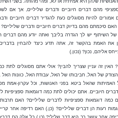
האנושיות שלהן היא אמיתית או לא, ומהי מהותה. בשני השיתו
פציפי מהם דברים חיוביים ודברים שליליים, אך אם לשפ
 אמורים להיות מסוגלים כעת להגדיר דברים חיוביים ודבר
אם סיכמתם מהם בדיוק דברים חיוביים ודברים שליליים
 של השיתוף יש לך הגדרה בליבך ואתה יודע מהם דברים חי
ן את האמת בהקשר זה, אתה תדע כיצד להבחין בדברים 
חס אליהם, נכון? (נכון.)
 האין זה עניין שצריך להבין? אולי אתם מסוגלים לתת כ
נו הצודק של האל, חביבותו של האל, עבודת האל, כוונות האל
 האמיתות שהאל ביטא בפני האנושות, וכל עקרון-אמת מפו
רים חיוביים. אתם יכולים לתת כמה דוגמאות ספציפיות לד
 כמה דוגמאות ספציפיות לדברים שליליים? האם תרבות
גמות רעות הן דברים שליליים? (כן.) האם רדיפה אחר קרי
דיפה אחר עושר רב היא דבר שלילי? (כן.) כל אלה הם דברים