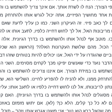
י הצורך; הנח לו לשרת אותך. אם אינך צריך להשתמש בו וה
 אחד מחושיך הפיזיים, אתה יכול לגרש אותו ולהתרחק ממ
 לך כאב פיזי. זה העיקרון השני. כמו כן עליך לדעת שאם
 מריבונות האל, אל לך לחוש דחייה כלפיו, לתעב אותו או לה
ו. מוטב אף לנהל אותו ולהשתמש בו בדרך הגיונית. אלה 
 הכול. מהם שלושת העקרונות האלה? (הראשון הוא שכל 
ים שהוגדרו על ידי האל, אנו יכולים להיות בטוחים שזהו דב
הדבר נועד כדי שאנשים יפיקו מכך לקחים מסוימים. השני הו
שנשתמש בו במידת הצורך. אם איננו צריכים להשתמש בו והוא 
התרחק ממנו, ולא להניח לו להפריע לחיינו. השלישי הוא, ש
נתון לריבונותו, אל לנו לחוש דחייה כלפיו או לתעב אותו; עלי
ה מסוגלים לנהל אותו ולהשתמש בו בדרך הגיונית). האם ק
 לא כל כך קלים, הלא כן? (לא). אם יתוש מזמזם באוזנ
מה שהאל ברא הוא טוב; אני פשוט אגרש אותו וזהו" – תוכל 