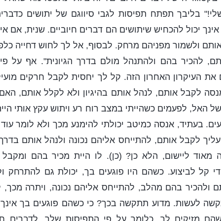
י!" בליבך תפתח תפיסות לגבי סיווגם של יתושים כדברים 
ינך יכול להכחיש שיתושים הם דברים חיוביים. שנית, אם אי
אותם ולשמור מפניהם מרחק. לבסוף, אל לך לחוש דחייה כלפ
ם, להכיר בהם ולהתנהל מולם בדרך הגיונית". אף על פ
את העיקרון האחרון הזה. קל לך יחסית לקבל חרקים מועיל
נסה לקבל אותם, לנהל אותם בהיגיון ולא לקלל אותם, האם
של האל, לפעמים כשהייתי במצב רוח רע ויתוש עקץ אותי היית
ים. בעתיד, אנסה כמיטב יכולתי להימנע מכך ולא לומר עוד
ליך לקבל אותם, להתייחס אליהם נכונה ולנהל אותם בדרך 
ה מאוד ליישום, הלא כן? (כן). לו היית מכיר בהם ומקבל 
 די קל לביצוע. כשהם היו פוגעים בך, יכולת גם להתרחק
ם ולהכיר בהם מהלב, להתייחס אליהם נכונה, ויתרה מכך, 
תקשה לעשות. מדוע תתקשה בכך? כי כשהם פוגעים בך אינך
ם מזיקים לך. כלומר על פי התפיסות שלך, לדברים חיו