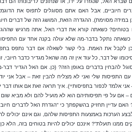
 שברא האל, שנגזרו על ידו, או שנתונים לריבונותו הם דבר
ם חיוביים, אבל האם אתם מסוגלים לתפוס את הדוגמאו
 במידה מסוימת). ההגדרה הזאת, המושג הזה של דברים חיוב
 בטוחים? כשאתה קורא את דברי האל, אתה מרגיש שההג
 כשאתה נתקל בדבר-מה שלא עולה בקנה אחד עם התפיסות
וכן לקבל את האמת. בלי קשר לשאלה אם דבר נתפס בתפ
סיכומו של דבר, כל עוד אין זה מה שהאל מגדיר כדבר חיובי, ז
גל להבחין בדברים באופן הזה? (כן. אם האל הגדיר דבר-מה
עם התפיסות שלי ואני לא מצליח להבין זאת – אבל אני יו
ני אלמד לכפור בתפיסותיי). איך תראה זאת אם אותו דבר יסב
 – אם על פי תפיסותיהם הוא לא מועיל להם ולא מביא שום 
האם עדיין תחזיק בהשקפתך כי "הגדרת האל לדברים חיוביי
לבצע הערכות באמצעות התפיסות שלהם, וגם אינם יכולים ל
 ממנו תועלת"? אינכם יכולים להיות בטוחים בזה, הלא כן?