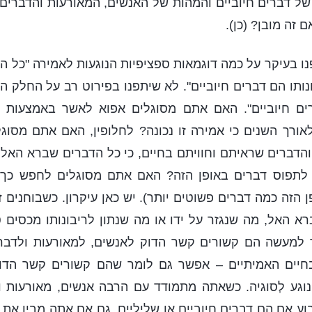
של דברים חיוביים והמהות של האנשים, המאורעות והדברים 
 זה מובן? (כן).
 בעיקר על כמה דוגמאות ספציפיות הנוגעות לאמירה "כל הדב
נותו הם דברים חיוביים". לא שיתפנו בפירוט רב על החלק ה
ם חיוביים". האם אתם מסוגלים אפוא לאשר באמצעות ש
ורך השנים כי אמירה זו נכונה? לחלופין, האם אתם מסוג
הדברים שראיתם וחוויתם בחיים, כי כל הדברים שברא האל 
לתפוס דברים באופן הזה? האם אתם מסוגלים לחפש כך 
ן הזה כמה דברים פשוטים יותר). יש כאן עיקרון. כשבוחנים
 האל, מה שנגזר על ידו או מה שנתון לריבונותו מכסים 
 למעשה הם קשורים קשר הדוק לאנשים, למאורעות ולדבר
חיים האמיתיים – אפשר גם לומר שהם קשורים קשר הדוק
וגע לְסוגיה. כשאתה מתמודד עם הרבה אנשים, מאורעות ו
קבוע אם הם דברים חיוביים או שליליים. גם אם אתה מבין את