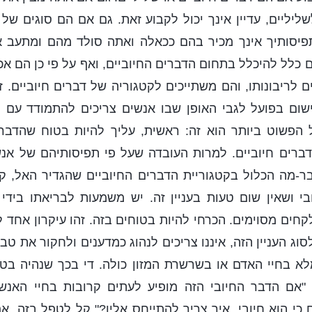
לשליליים, עדיין אינך יכול לקבוע זאת. גם אם הם סוגים של
תפיסותיך אינך מכיר בהם ככאלה ואתה סולד מהם ומתעב או
כלל להיכלל בתחום הדברים החיוביים, ואף על פי כן הם אכן
נים לריבונותו, והם משתייכים לקטגוריה של דברים חיוביים. 
ישום בפועל לגבי האופן שבו אנשים צריכים להתמודד עם ס
ל הפשוט ביותר הוא זה: ראשית, עליך להיות בטוח שהדבר
ברים חיוביים. למרות העובדה שעל פי תפיסותיהם של אנש
דבר-מה הכלול בקטגוריית הדברים החיוביים שהגדיר האל, קו
י ושאין שום טעות בעניין זה. יש משמעות לבריאתו בידי 
חים מסוימים. הכרחי להיות בטוחים בזה. זהו עיקרון אחד ל
סוג העניין הזה, איננו צריכים לנהוג כמדענים ולחקור את טבע
א בחיי האדם או בשרשרת המזון כולה. די בכך שנהיה בטו
: "אם הדבר החיובי הזה מופיע לעתים קרובות בחיי האנשי
י הוא חיובי, איך צריך להתייחס אליו?" קל לטפל בזה. 