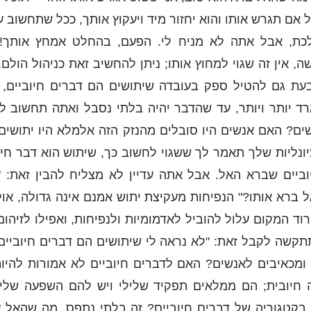
אם תגרש אותו והוא יחזור מיד ויעקוץ אותך, ככל שתחשוב ע
לכת, אבל אתה לא מניח לי. הפעם, בהחלט אמחץ אותך!
, אין זה שגוי למחוץ אותו; ניתן להחשיב זאת כניהול הול
ת גם להטיל ספק בעובדה שיתושים הם דברים חיוביים, 
ד יותר ויותר, עד שהדבר יהיה בלתי נסבל ואתה תחשוב ל
ים? האם אנשים היו סובלים מהנזק הזה אלמלא היו יתושים
יונליות שלך תאמר לך ששגוי לחשוב כך, שיתוש הוא דבר חיובי
ביים שברא האל. אבל אתה עדיין לא מצליח להבין זאת: "
 ברא אותו?" הנפיחות מעקיצת יתוש אמנם אינה גדולה, אולם
וד המקום עלול להוביל לאדמומיות ולנפיחות, ואפילו לזיהו
קשה לקבל זאת: "לא נראה לי שיתושים הם דברים חיוביים
ומכאיבים לאנשים? האם לדברים חיוביים לא אמורות להיו
חיובית; הם ממלאים תפקיד שלילי ויש להם השפעה שליל
 בקטגוריה של דברים חיוביים? זה בלתי נתפס. מה שהאל 