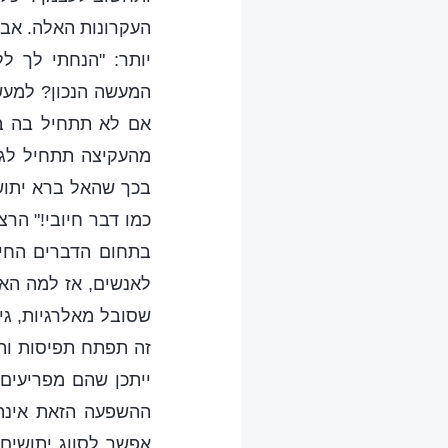
העקרונות האלה. אבל 
יותר: "הנחתי לך ל
המעשה הנכון? למעשה
אם לא תתחיל בה בע
מהעקיצה תתחיל לגר
בכך שהאל ברא יתוש
כמו דבר חיובי!" הרצ
בתחום הדברים החיו
לאנשים, אז למה האל
שסובל מאלרגיות, גיר
זה תפתח תפיסות ותת
ייתכן שהם מפריעים 
ההשפעה הזאת אינה 
אפשר לסווג יתושים