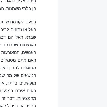
ביחס אליו, ההגדרה 
הן בלתי משתנות. האם
בפעם הקודמת שיתפנו
האל או נתונים לריבו
שברא האל הם דברי
האמיתות שהבנתם לא
האנשים, המאורעות ו
האם אתם מסוגלים 
מסוגלים להבין באופ
הנושאים של מה שברא
מופשטים ביותר, אך
באים איתם במגע ב
מהמציאות. דבר זה נ
בחייך, אינך יכול ל