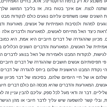
ו משכנע לא רק ברמת הדוקטרינה; אלא, בחיים האמיתיים, 
משתנה לנצח. אם אינך בטוח בזה, אז בליבך המושג שלך
 השונים שאנו משתפים עליהם נוגעים כולם לנקודות מבט 
וגעים למהות ולנסיבות האמיתיות של אנשים, מאורעות ודב
אות כיצד האל מתייחס לאנשים, למאורעות ולדברים אלה –
. מכיוון שההגדרה של דברים חיוביים היא אמת, היא כמובן
מיתית של האנשים, המאורעות והדברים השונים הכלולים ב
לגישות, לנקודות המבט ולאמירות של האל בנוגע לדברים השו
 תפיסותיהם אנשים חושבים שההגדרה של דברים חיוביים הי
י נקודת המבט הראשונית שלהם ביחס להגדרה של דברים 
הם או של חיי היומיום שלהם, בסיכומו של דבר מכיוון ש
אנשים, המאורעות והדברים שהיא מכסה הם כולם דברים חיובי
יליים. דבר זה ודאי מעל לכל ספק. עליכם להבין עניין זה לא
, ובלי קשר להשפעה שיש עליך לדבר חיובי או מהן הגישה