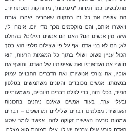
מתלבשים כמו דמויות "מגניבות", מרוחקות ומסתוריות.
הם עושים את כל זה בתקווה שאחרים יאהבו אותם
ויאשרו אותם, והם מוקסמים מכך מדי יום. אימרו לי,
איזה מין אנשים הם? האם הם אנשים רגילים? בהחלט
לא; הם לא בני אדם. אף על פי שצילום סלפי הוא בסך
הכול עניין פשוט ושולי בתוך כל המגמות הרעות, הוא
חושף את העדפותיו ואת שאיפותיו של האדם, וחושף את
אופיו, את צורכי אנושיותו ואת הדברים החבויים עמוק
בנשמתו. אנשים מכובדים והגונים משתמשים בטלפון
הנייד, בכלי הזה, כדי לצלם דברים חיוביים, משמעותיים
ובעלי ערך, בעוד אנשים שאינם ניחנים בתכונות
האנושיוּת מצלמים דברים שליליים ומרושעים – דברים
שמהות טבעם האישית זקוקה להם. אפשר לומר שסוג
האדם קובע אילו צרכים יש לו, אילו תמונות הוא מצלם,