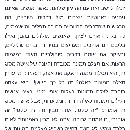
יוכלו ליישב זאת עם ההיגיון שלהם. כאשר אנשים שאינם
ניחנים באנושיות ניצבים מול דברים חיוביים, הם
מרגישים שהדברים החיוביים הם כה תפלים ומשעממים,
כה בלתי ראויים לציון, ושאנשים מזלזלים בהם; ואילו
בליבם הם אוהבים ומעריצים במיוחד דברים שליליים,
ובעיקר את אותם דברים פופולריים מאוד במגמות
הרעות. אם תצלם תמונה מכובדת והגונה של אישה מסוג
זה, היא תסלוד ממנה ותעקם את אפה, ותאמר: "מי עדיין
מצלם תמונות כאלה? זה כל כך מיושן!" היא עצמה
בוחרת לצלם תמונות בעלות אופי מיני. בעיני אנשים
רגילים תמונות כאלה דוחות ומכוערות, אבל אישה מסוג
זה אומרת: "זה סקסי. אתה מבין מה זה סקסי? זה
אופנתי; זו אמנות גבוהה. אתה לא מבין באמנות!" לא זו
בלבד שהיא לא חשה דחייה כשהיא מצלמת תמונות של