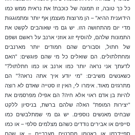
כל כך טובה, זו תמונה של כוכבת! את נראית ממש כמו
הידוענית ההיא" – הן מרוצות מעצמן אף יותר ומתמוגגות
מדי יום מהתחושה הזו. יש גם מי שאוהבים לקשט את
התמונות שלהם, להוסיף זוג אוזני ארנב על ראשם ושפם
של חתול, וסבורים שהם חמודים יותר מארנבים
ומחתלתולים. הם שואלים כל מי שהם פוגשים: "האם
לדעתך אני נראה יותר כמו ארנב או כמו חתלתול?"
כשאנשים משיבים: "מי יודע איך אתה נראה?" הם
מתרגזים מאוד. אימרו לי, האין זו סטייה שאדם לא רוצה
להיות בן אדם ראוי אלא חיה? הם אפילו מפרסמים את
"יצירות המופת" האלה שלהם ברשת, בניסיון ללקט
שבחים מאנשים נוספים. יש גם מי שמתלבשים כמו
סייפים או אבירים נודדים כשהם מצלמים סלפי – או כמו
ספיידרמן או באטמן מסרטים מערביים – או שהם