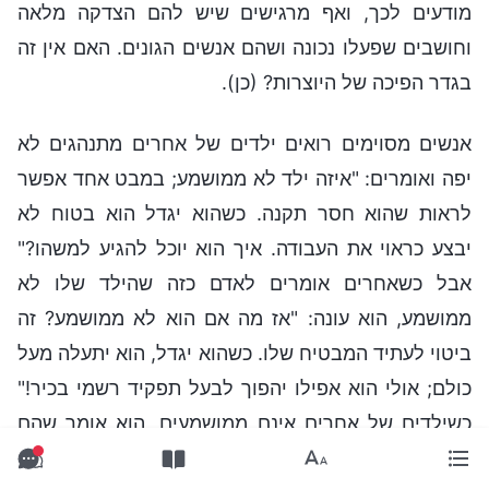
מודעים לכך, ואף מרגישים שיש להם הצדקה מלאה
וחושבים שפעלו נכונה ושהם אנשים הגונים. האם אין זה
בגדר הפיכה של היוצרות? (כן).
אנשים מסוימים רואים ילדים של אחרים מתנהגים לא
יפה ואומרים: "איזה ילד לא ממושמע; במבט אחד אפשר
לראות שהוא חסר תקנה. כשהוא יגדל הוא בטוח לא
יבצע כראוי את העבודה. איך הוא יוכל להגיע למשהו?"
אבל כשאחרים אומרים לאדם כזה שהילד שלו לא
ממושמע, הוא עונה: "אז מה אם הוא לא ממושמע? זה
ביטוי לעתיד המבטיח שלו. כשהוא יגדל, הוא יתעלה מעל
כולם; אולי הוא אפילו יהפוך לבעל תפקיד רשמי בכיר!"
כשילדים של אחרים אינם ממושמעים, הוא אומר שהם
לא יגיעו לשום דבר כשיגדלו, אך כשהילד שלו מתנהג כך,