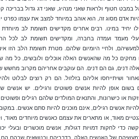
ל במבט חטוף ולראות שאני מנהיג, שאני דג גדול בבריכה קטנ
ות אדם מסוג זה, הוא אוהב במיוחד למצב את עצמו כפרט יוצ
לו יחיד במינו. רבים אחרים מקדישים תשומת לב מיוחדת 
בעלי מעמד ועמדה בחברה, ומקדישים תשומת לב לכל ה
מעשיהם, ולחיי היומיום שלהם. מטרת תשומת הלב הזו אינה
 מחקים כל מה שהאנשים האלה אוכלים ולובשים, כל מה שפ
לה דנים, גם הם דנים. הם עוקבים אחריהם מקרוב מחשש ש
ור ושיתייחסו אליהם בזלזול. הם רק רוצים לבלוט ולהיו
ים בשום אופן להיות אנשים פשוטים ורגילים. יש אנשים ש
זקות או כישרונות, והתנאים המולדים שלהם רגילים ופשוטים 
להיות אנשים רגילים, אינם מוכנים להיות סתם אנשים. במקום
טיים מאוד, או מתארים את עצמם כאנשים מיוחדים מאוד, ו
ה כדי לחקות דמויות דגולות, אנשים מוכשרים ובעלי יכולת
במעשיהם של האנשים האלה, בדבריהם ובנושאים שבהם הם ד