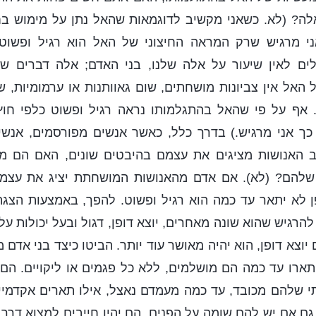
ה? (לא. כשאני מקשיב לדוגמאות שהאל נתן על מימוש בחיי
י מרגיש שרק המראה החיצוני של האל הוא רגיל ופשוט,
לים לאין שיעור על אלה שלנו, בני האדם; אלה דברים שאי
 האל אין צביונות מושחתים, שום גאוותנות או ערמומיות, שו
 אף על פי שהאל בהתגלמותו נראה רגיל ופשוט כלפי חו
וֹ. כך אני מרגיש.) בדרך כלל, כאשר אנשים מפורסמים, אנשי
 האנושות מציגים את עצמם בהיבטים שונים, האם הם מדב
להם? (לא). אם אדם מהאנושות המושחתת יציג את עצמו 
ן לא יתאר עד כמה הוא רגיל ופשוט. להפך, באמצעות הצגת 
הרגיש שהוא שונה מאחרים, יוצא דופן, דגול ובעל יכולות על
יוצא דופן, הוא יהיה מאושר עוד יותר. הביטו כיצד בני אדם
ארו עד כמה הם מושלמים, ללא כל פגמים או ליקויים. הם ג
שלהם מכובד, עד כמה מעמדם נאצל, אילו תארים אקדמיים
ם אם יש להם שומה על הפנים, הם יהיו חייבים למצוא דרך 