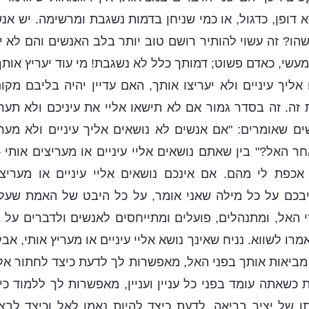
א דופן, כדגול, או כמי שניחן בדמות נשגבת ומרשימה. יש אנ
שהו? זה עשוי להותיר רושם טוב יותר בלב האנשים והם לא 
 ומעשי, כאדם פשוט; דמותך כלל לא נשגבת! מי עוד יעריץ אותך 
ליך עיניים ולא יעריצו אותך, האם עדיין יהיה בליבם מקום
. זה בסדר גמור אם לא תישאו אליי את עיניכם ולא תעריצ
ים שאומרים: "אם אנשים לא נושאים אליך עיניים ולא מער
ה אחר האל?" בין שאתם נושאים אליי עיניים או מעריצים אות
כפת לי מהם. אם אינכם נושאים אליי עיניים או מעריצ
בכם על כל מילה שאני אומר, על כל היבט של האמת שעלי
האל, ומתנהלים, פועלים ומתייחסים לאנשים ולדברים על 
אמרו לשווא. נניח שאינך נושא אליי עיניים או מעריץ אותי, אב
מביאות אותך בפני האל, מאפשרות לך לדעת כיצד לחתור אל
 כשאתה עומד בפני כל עניין ועניין, מאפשרות לך ללמוד כי
ו של יציר בריאה, לדעת כיצד להיות נאמן לאל וכיצד לבצ