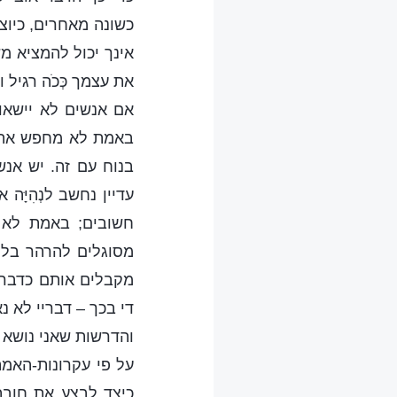
כשונה מאחרים, כיוצ
אינך יכול להמציא מ
את עצמך כְּכֹה רגיל
אם אנשים לא יישאו א
באמת לא מחפש את זה
בנוח עם זה. יש אנש
עדיין נחשב לנְהִיָּ
חשובים; באמת לא א
מסוגלים להרהר בלי
מקבלים אותם כדברי 
די בכך – דבריי לא נ
והדרשות שאני נושא 
על פי עקרונות-האמת
כיצד לבצע את חובת