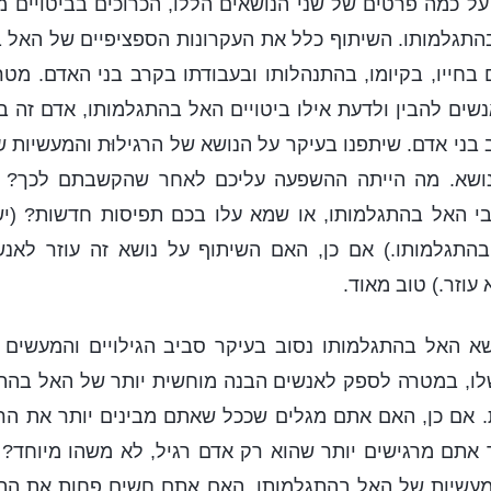
ל כמה פרטים של שני הנושאים הללו, הכרוכים בביטויים מס
התגלמותו. השיתוף כלל את העקרונות הספציפיים של האל 
בחייו, בקיומו, בהתנהלותו ובעבודתו בקרב בני האדם. מט
ים להבין ולדעת אילו ביטויים האל בהתגלמותו, אדם זה ב
ב בני אדם. שיתפנו בעיקר על הנושא של הרגילוּת והמעשיות 
נושא. מה הייתה ההשפעה עליכם לאחר שהקשבתם לכך? 
גבי האל בהתגלמותו, או שמא עלו בכם תפיסות חדשות? (יש
 בהתגלמותו.) אם כן, האם השיתוף על נושא זה עוזר לאנ
עוזר.) טוב מאוד.
שא האל בהתגלמותו נסוב בעיקר סביב הגילויים והמעשים ה
שלו, במטרה לספק לאנשים הבנה מוחשית יותר של האל בהת
 אם כן, האם אתם מגלים שככל שאתם מבינים יותר את הרג
 אתם מרגישים יותר שהוא רק אדם רגיל, לא משהו מיוחד? 
והמעשיות של האל בהתגלמותו, האם אתם חשים פחות את הה