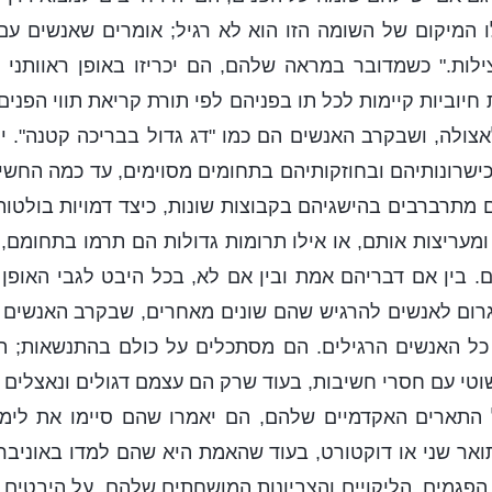
לו המיקום של השומה הזו הוא לא רגיל; אומרים שאנשים ע
ילות." כשמדובר במראה שלהם, הם יכריזו באופן ראוותני 
ת חיוביות קיימות לכל תו בפניהם לפי תורת קריאת תווי הפנים
אצולה, ושבקרב האנשים הם כמו "דג גדול בבריכה קטנה". י
שרונותיהם ובחוזקותיהם בתחומים מסוימים, עד כמה החשי
 הם מתרברבים בהישגיהם בקבוצות שונות, כיצד דמויות בולטו
מעריצות אותם, או אילו תרומות גדולות הם תרמו בתחומם,
 בין אם דבריהם אמת ובין אם לא, בכל היבט לגבי האופן
רום לאנשים להרגיש שהם שונים מאחרים, שבקרב האנשים ה
ל כל האנשים הרגילים. הם מסתכלים על כולם בהתנשאות; 
וטי עם חסרי חשיבות, בעוד שרק הם עצמם דגולים ונאצלים בי
תארים האקדמיים שלהם, הם יאמרו שהם סיימו את לימו
ואר שני או דוקטורט, בעוד שהאמת היא שהם למדו באוניבר
פגמים, הליקויים והצביונות המושחתים שלהם, על היבטים של