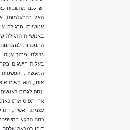
יש לכם מחשבות כאל
האל בהתגלמותו, אנ
אנושיותו הרגילה עו
באנושיות הרגילה של
התמכרות לנהנתנות.
גדולתו מתוך עַנְוָת
בעלות הישגים בקרב
המעשיות והפשטות ש
אותו, הוא בשום אופ
ינסה לגרום לאנשים ל
אף יתפוס אותו כאדם 
עצמם. ראשית, הם ית
כמה הרקע המשפחתי 
דופן במראה שלהם. ג