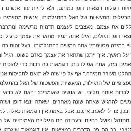
ות דגולות ויוצאות דופן כמותם, ולא להיות עוד אנשים רגי
רגילוּת והמעשיות של האל בהתגלמותו, אנשים מסוימים ח
הללים את עצמם, מעצבים לעצמם תדמית מרשימה ומתרבר
צאי דופן ודגולים, ואילו אתה תמיד מתאר את עצמך כרגיל ו
שי במידה מסוימת? אתה המשיח בהתגלמותו, בעל זהות כה נ
 על ראשך. איך ייתכן שתתאר את עצמך כאדם פשוט, רגיל ומ
ינו בזה, אתה אפילו נותן דוגמאות כה רבות כדי להוכיח
החלט מעורר תמיהה." אף על פי שזה לא תואם לתפיסות אנושי
ספציפיים של הרגילוּת, המעשיות והפשטות של האל בהתגלמו
ול לבדות אותה מליבי. יש אנשים שאומרים: "האם לא כדאי
נשים להרגיש שאתה שונה מאחרים, שאתה יוצא דופן ושזהו
ובכן, צר לי לאכזב אתכם, אבל באמת אין דוגמאות כאלה. למ
 מתנהל ופועל בחיים ובעבודה הם הגילויים האמיתיים של 
טיבי. כך הם פני הדברים במציאות; אין דוגמאות שיגרמו 