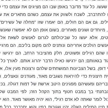
שעשו. כל עוד מדובר באופן שבו הם מציגים את עצמם כדי ש
ם להתרברב, לשבח ולשווק את עצמם, כשהם מתארים את עצ
גילים. גם אם הם חולים, הם יאמרו שזו "מחלה של עשירים"
 מיוחדים ושונים מאחרים. בשום אופן הם לא יאפשרו שאנ
טים, אלא יעשו כל שביכולתם לגרום לאנשים לשאת אליה
אנשים הולכים אחריהם ונותנים להם מקום בליבם, הם מרגי
 שהם רגילים ופשוטים, חלק מהציבור הרחב, הם ירגישו ש
 בגאוותם; הם ירגישו כאילו הדבר יהרוג אותם. לאורך כ
אי דופן. בשל הצביונות המושחתים שלהם ורצונות מעין אלו,
 חיצונית כדי להיראות נשגבים מאוד, מעודנים ונאצלים, ו
בריהם ומעשיהם מפגינים היטב ארשת של דמות דגולה. בכל
הבחנתי בך במבט חטוף בתוך הקהל הזה; לפי המבט שלך,
ול לומר שאתה לא אדם רגיל", הוא יהיה מאושר מאוד. הוא יג
חייו המילים האלה יהיו שגורות בפיו והוא יתרברב בכל מק