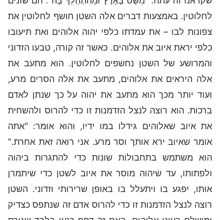
שקראנו זה עתה: "מִשֻּׁט בָּאָרֶץ וּמֵהִתְהַלֵּךְ בָּהּ". הם שונים
לחלוטין. באמצעות דברים אלה השטן חושף לחלוטין את
צפונות לבו – את עמדתו כלפי יהוה אלוהים ואת תיעובו
כלפי יראת איוב את אלוהים. כאשר זה קורה, טבעו הזדוני
והמרושע של השטן נחשפים לחלוטין. הוא מתעב את
אלה היראים את אלוהים, מתעב את אלה הסרים מרע,
ועוד יותר מכך הוא מתעב את יהוה על כך שנתן לאדם
ברכות. הוא רוצה לנצל הזדמנות זו כדי להרוס ולהשחית
את איוב שאלוהים גידלו במו ידיו, והוא אומר: "אתה
אומר שאיוב ירא אותך וסר מרע. אני רואה זאת אחרת."
הוא משתמש בתחבולות שונות כדי להתגרות ביהוה
ולפתותו, עד שיהוה מוסר את איוב לשטן כדי שיתמרן
אותו, יפגע בו ויתעלל בו באופן שרירותי וזדוני. השטן
רוצה לנצל הזדמנות זו כדי להרוס אדם זה שנתפס כצדיק