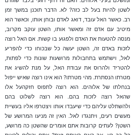
ומושלם בעיני אלוהים. האם זה דחף רגעי בלבד שגורם
לשטן להיות בעל לב כזה? לא. הדבר תוכנן במשך זמן
רב. כאשר האל עובד, דואג לאדם ובוחן אותו, וכאשר הוא
מיטיב עם אדם זה ומאשר אותו, השטן עוקב מקרוב,
מנסה להטעות את האדם ולפגוע בו קשות. אם האל רוצה
לזכות באדם זה, השטן יעשה כל שבכוחו כדי להפריע
לאל, וישתמש בתחבולות מרושעות שונות כדי לפתות,
להטריד ולהרוס את עבודת האל, על מנת להשיג את
מטרתו הנסתרת. מהי מטרתו? הוא אינו רוצה שאיש ייפול
בנחלתו של אלוהים. הוא רוצה לתפוס חזקהעל אלו
שהאל רוצה לזכות בהם. הוא רוצה לשלוט בהם
ולהשתלט עליהם כדי שיעבדו אותו ויצטרפו אליו בעשיית
מעשים רעים, ויתנגדו לאל. האין זה מניעו המרושע של
השטן? לעתים קרובות אתם אומרים שהשטן כה מרושע,