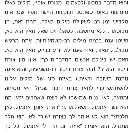
והוא מדבר במכוון ולפעמים, מכורח אופיו, מילים כאלו
מופיעות באופן ספונטני ובוקעות היישר מפיוהשטן אינו
מקדיש זמן רב לשקילת מילים כאלה. תחת זאת, הן
מבוטאות ללא מחשבה. כשאלוהים שאל מאין הוא בא,
השטן ענה בכמה מילים רב-משמעותיות. אתה מרגיש
מבולבל מאוד, ואף פעם לא יודע בדיוק מאין הוא בא.
האם יש ביניכם אנשים המדברים כך? איזו מין צורת
דיבור היא זו? (זוהי צורת דיבור דו-משמעית, והיא אינה
נותנת תשובה ודאית.) באיזה סוג של מילים עלינו
להשתמש כדי לתאר צורת דיבור שכזו? היא מסיחה
ומטעה, לא? נניח שמישהו לא רוצה שאחרים ידעו מה
הוא עשה אתמול. תשאל אותו: "ראיתי אותך אתמול. לאן
הלכת?" הוא לא אומר לך בצורה ישירה לאן הוא הלך
אתמול. הוא אומר: "איזה יום היה לי אתמול. כל כך