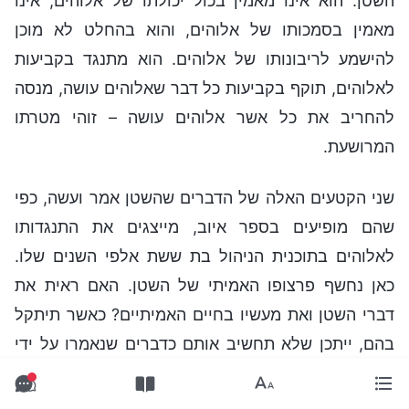
השטן. הוא אינו מאמין בכול יכולתו של אלוהים, אינו
מאמין בסמכותו של אלוהים, והוא בהחלט לא מוכן
להישמע לריבונותו של אלוהים. הוא מתנגד בקביעות
לאלוהים, תוקף בקביעות כל דבר שאלוהים עושה, מנסה
להחריב את כל אשר אלוהים עושה – זוהי מטרתו
המרושעת.
שני הקטעים האלה של הדברים שהשטן אמר ועשה, כפי
שהם מופיעים בספר איוב, מייצגים את התנגדותו
לאלוהים בתוכנית הניהול בת ששת אלפי השנים שלו.
כאן נחשף פרצופו האמיתי של השטן. האם ראית את
דברי השטן ואת מעשיו בחיים האמיתיים? כאשר תיתקל
בהם, ייתכן שלא תחשיב אותם כדברים שנאמרו על ידי
השטן, אלא תחשוב שהם דברים שנאמרו על ידי האדם.
כאשר דברים מעין אלה נאמרים על ידי האדם, מה הם