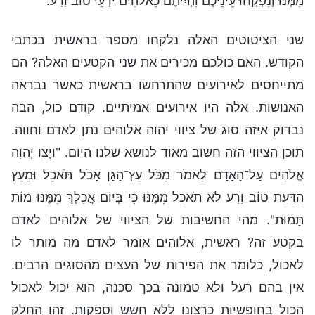
מִמֶּנּוּ וְנִפְקְחוּ עֵינֵיכֶם וִהְיִיתֶם כֵּאלֹהִים יֹדְעֵי טוֹב וָרָע.
שני הציטוטים האלה נלקחו מספר בראשית בכתבי
הקודש. האם כולכם מכירים את שני הקטעים האלה? הם
מתייחסים לאירועים שהתרחשו בראשית כאשר נבראה
האנושות. אלה היו אירועים אמיתיים. קודם כול, הבה
נבדוק איזה סוג של ציווי יהוה אלוהים נתן לאדם וחווה.
תוכן הציווי הזה חשוב מאוד לנושא שלנו היום. "וַיְצַו יְהוָה
אֱלֹהִים עַל־הָאָדָם לֵאמֹר מִכֹּל עֵץ־הַגָּן אָכֹל תֹּאכֵל׃ וּמֵעֵץ
הַדַּעַת טוֹב וָרָע לֹא תֹאכַל מִמֶּנּוּ כִּי בְּיוֹם אֲכָלְךָ מִמֶּנּוּ מוֹת
תָּמוּת". מהי החשיבות של הציווי של אלוהים לאדם
בקטע זה? ראשית, אלוהים אומר לאדם מה מותר לו
לאכול, כלומר את הפירות של העצים מהסוגים הרבים.
אין בהם רעל ולא טמונה בכך סכנה, הוא יכול לאכול
הכול בחופשיות כרצונו ללא חשש וספקות. זהו החלק