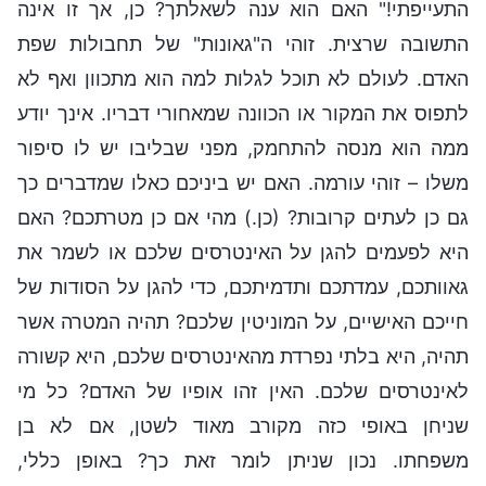
התעייפתי!" האם הוא ענה לשאלתך? כן, אך זו אינה
התשובה שרצית. זוהי ה"גאונות" של תחבולות שפת
האדם. לעולם לא תוכל לגלות למה הוא מתכוון ואף לא
לתפוס את המקור או הכוונה שמאחורי דבריו. אינך יודע
ממה הוא מנסה להתחמק, מפני שבליבו יש לו סיפור
משלו – זוהי עורמה. האם יש ביניכם כאלו שמדברים כך
גם כן לעתים קרובות? (כן.) מהי אם כן מטרתכם? האם
היא לפעמים להגן על האינטרסים שלכם או לשמר את
גאוותכם, עמדתכם ותדמיתכם, כדי להגן על הסודות של
חייכם האישיים, על המוניטין שלכם? תהיה המטרה אשר
תהיה, היא בלתי נפרדת מהאינטרסים שלכם, היא קשורה
לאינטרסים שלכם. האין זהו אופיו של האדם? כל מי
שניחן באופי כזה מקורב מאוד לשטן, אם לא בן
משפחתו. נכון שניתן לומר זאת כך? באופן כללי,