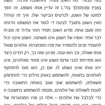
מִזֶּה תָּבֹא?" מה השטן עונה? (התשובה עודנה: "מִשֻּׁט
בָּאָרֶץ וּמֵהִתְהַלֵּךְ בָּהּ".) זה עדיין אותו משפט. זה הפך
למוטו של השטן, לכרטיס הביקור שלו. איך זה קורה?
האין השטן נתעב? לבטח די לומר את המשפט הדוחה
הזה פעם אחת. מדוע השטן תמיד חוזר עליו? זה מוכיח
דבר אחד: אופיו של השטן אינו משתנה. השטן איננו יכול
להעמיד פנים ולהסתיר את פניו המכוערות. אלוהים שואל
אותו שאלה, וכך הוא עונה. מכיוון שזה כך, רק דמיינו כיצד
הוא מתייחס לבני אדם! השטן אינו פוחד מאלוהים, אינו
ירא אותו ואינו נשמע לו. אם כן, הוא מעז להתחצף
לאלוהים בתאווה, להשתמש באותן מילים כדי להתחמק
משאלתו, להשתמש שוב ושוב באותה התשובה כדי
לענות לשאלתו של אלוהים, ומנסה להשתמש בתשובה זו
כדי לבלבל את אלוהים – אלה הן פניו המכוערות של