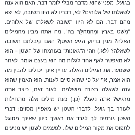
בגועל, מפני שהוא מדבר מבלי לומר דבר. האם הוא ענה
לשאלתו של אלוהים? לא, דבריו לא היוו תשובה, לא יצא
מהם דבר. הם לא היוו תשובה לשאלתו של אלוהים.
"מִשֻּׁט בָּאָרֶץ וּמֵהִתְהַלֵּךְ בָּהּ". מה אתה מבין מהמילים
האלה? מנין בדיוק הגיע השטן? האם קיבלתם תשובה
לשאלה? (לא.) זוהי ה"גאונות" בעורמתו של השטן – הוא
לא מאפשר לאף אחד לגלות מה הוא בעצם אומר. לאחר
ששמעת את המילים האלה, עדיין אינך יכולים להבין מה
הוא אמר, אף על פי שהוא סיים לענות. הוא האמין שהוא
ענה לשאלה בצורה מושלמת. לאור זאת, כיצד אתה
מרגיש? אתה נגעל? (כן.) כעת מילים אלה מתחילות
לעורר בך גועל. לדברי השטן יש מאפיין מסוים: דברי
השטן גורמים לך לגרד את ראשך כיוון שאינך מסוגל
לתפוס את מקור המילים שלו. לפעמים לשטן יש מניעים