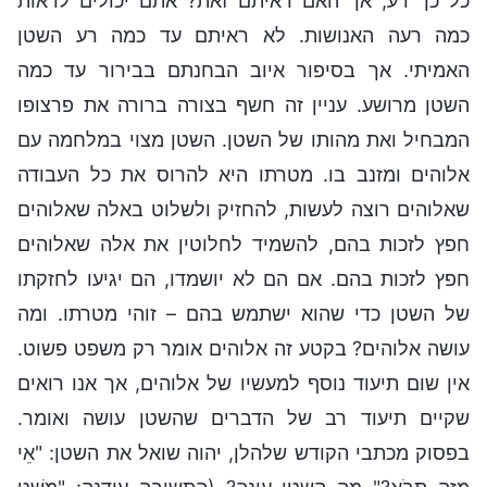
כל כך רע, אך האם ראיתם זאת? אתם יכולים לראות
כמה רעה האנושות. לא ראיתם עד כמה רע השטן
האמיתי. אך בסיפור איוב הבחנתם בבירור עד כמה
השטן מרושע. עניין זה חשף בצורה ברורה את פרצופו
המבחיל ואת מהותו של השטן. השטן מצוי במלחמה עם
אלוהים ומזנב בו. מטרתו היא להרוס את כל העבודה
שאלוהים רוצה לעשות, להחזיק ולשלוט באלה שאלוהים
חפץ לזכות בהם, להשמיד לחלוטין את אלה שאלוהים
חפץ לזכות בהם. אם הם לא יושמדו, הם יגיעו לחזקתו
של השטן כדי שהוא ישתמש בהם – זוהי מטרתו. ומה
עושה אלוהים? בקטע זה אלוהים אומר רק משפט פשוט.
אין שום תיעוד נוסף למעשיו של אלוהים, אך אנו רואים
שקיים תיעוד רב של הדברים שהשטן עושה ואומר.
בפסוק מכתבי הקודש שלהלן, יהוה שואל את השטן: "אֵי