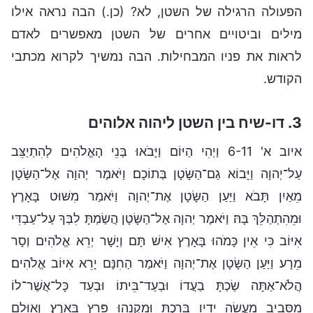
הפעולה הרגילה של השטן, לא? (כן.) הבה נראה אילו
מילים וביטויים אחרים של השטן מאפשרים לאדם
לראות את פניו המבחילות. הבה נמשיך לקרוא מכתבי
הקודש.
3. דו-שיח בין השטן ליהוה אלוהים
איוב א' 6-11 וַיְהִי הַיּוֹם וַיָּבֹאוּ בְּנֵי הָאֱלֹהִים לְהִתְיַצֵּב
עַל־יְהוָה וַיָּבוֹא גַם־הַשָּׂטָן בְּתוֹכָם׃ וַיֹּאמֶר יְהוָה אֶל־הַשָּׂטָן
מֵאַיִן תָּבֹא וַיַּעַן הַשָּׂטָן אֶת־יְהוָה וַיֹּאמַר מִשּׁוּט בָּאָרֶץ
וּמֵהִתְהַלֵּךְ בָּהּ׃ וַיֹּאמֶר יְהוָה אֶל־הַשָּׂטָן הֲשַׂמְתָּ לִבְּךָ עַל־עַבְדִּי
אִיּוֹב כִּי אֵין כָּמֹהוּ בָּאָרֶץ אִישׁ תָּם וְיָשָׁר יְרֵא אֱלֹהִים וְסָר
מֵרָע׃ וַיַּעַן הַשָּׂטָן אֶת־יְהוָה וַיֹּאמַר הַחִנָּם יָרֵא אִיּוֹב אֱלֹהִים׃
הֲלֹא־אַתָּה שַׂכְתָּ בַעֲדוֹ וּבְעַד־בֵּיתוֹ וּבְעַד כָּל־אֲשֶׁר־לוֹ
מִסָּבִיב מַעֲשֵׂה יָדָיו בֵּרַכְתָּ וּמִקְנֵהוּ פָּרַץ בָּאָרֶץ׃ וְאוּלָם