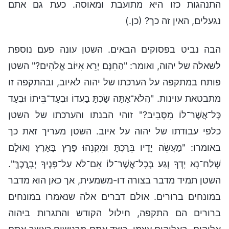
התנהגות כזו היא מתועבת ומאוסה. כעת גם אתם
נגעלים, האין זה כך? (כן.)
הבה נביט בפסוקים הבאים. השטן עונה פעם נוספת
לשאלה של יהוה, ואומר: "הַחִנָּם יָרֵא אִיּוֹב אֱלֹהִים?" השטן
פותח במתקפה על הערכתו של יהוה לאיוב, ובהתקפה זו
מתבטאת עוינות. "הֲלֹא־אַתָּה שַׂכְתָּ בַעֲדוֹ וּבְעַד־בֵּיתוֹ וּבְעַד
כָּל־אֲשֶׁר־לוֹ מִסָּבִיב?" זוהי הבנתו והערכתו של השטן
כלפי עבודתו של יהוה על איוב. השטן מעריך זאת כך
באומרו: "מַעֲשֵׂה יָדָיו בֵּרַכְתָּ וּמִקְנֵהוּ פָּרַץ בָּאָרֶץ׃ וְאוּלָם
שְׁלַח־נָא יָדְךָ וְגַע בְּכָל־אֲשֶׁר־לוֹ אִם־לֹא עַל־פָּנֶיךָ יְבָרֲכֶךָּ".
השטן תמיד מדבר בצורה דו-משמעית, אך כאן הוא מדבר
במונחים ברורים. אולם דברים אלה שנאמרו במונחים
ברורים הם התקפה, חילול הקודש והתגרות ביהוה