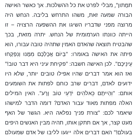
תמֻתון", מבלי לפרט את כל ההשלכות. אך כאשר האישה
הבורה שמעה זאת, משהו התרחש בליבה. הנחש היה
מרוצה מפני שדבריו השיגו את ההשפעה הרצויה – זו
הייתה כוונתו הערמומית של הנחש. יתרה מזאת, בכך
שהבטיח תוצאה שהאדם האמין שתהיה טובה עבורו, הוא
פיתה את האישה באומרו: "בְּיוֹם אֲכָלְכֶם מִמֶּנּוּ וְנִפְקְחוּ
עֵינֵיכֶם". לכן האישה חשבה: "פקיחת עיני היא דבר טוב!"
ואז הוא אמר דברים שהיו אפילו טובים יותר, שלא היו
ידועים לאדם, דברים שרב כוחם לפתות את השומעים
אותם: "וִהְיִיתֶם כֵּאלֹהִים יֹדְעֵי טוֹב וָרָע". האין המילים
האלה מפתות מאוד עבור האדם? דומה הדבר למישהו
שיאמר לכם: "צורת פניך נפלאה היא. הגשר של האף
מעט קצר, אך אם תתקן אותו, תהיה מבין האנשים היפים
בעולם!" האם דברים אלה ייגעו לליבו של אדם שמעולם