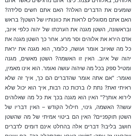
אלוהים, באלוהים עצמו. כיצד אתם מרגישים כאשר אתם
שומעים את הדברים האלה? האם אתם חשים סלידה?
האם אתם מסוגלים לראות את כוונותיו של השטן? בראש
ובראשונה, השטן מגנה את הערכתו של יהוה כלפי איוב,
אדם הירא את אלוהים וסר מרע. אחר כך השטן מגנה את
כל מה שאיוב אומר ועושה, כלומר, הוא מגנה את יראת
יהוה של איוב. האין זו האשמה? השטן מאשים, מגנה
ומטיל ספק בכל מה שיהוה עושה ואומר. הוא אינו מאמין,
ואומר: "אם אתה אומר שהדברים הם כך, איך זה שלא
ראיתי זאת? נתת לו ברכות כה רבות, איך הוא יכול שלא
לירוא אותך?" האין הוא מגנה בכך את כל מה שאלוהים
עושה? האשמה, גינוי, חילול הקודש – האין דבריו של
השטן תוקפניים? האין הם ביטוי אמיתי של מה שהשטן
חושב בליבו? דברים אלה בהחלט אינם דומים לדברים