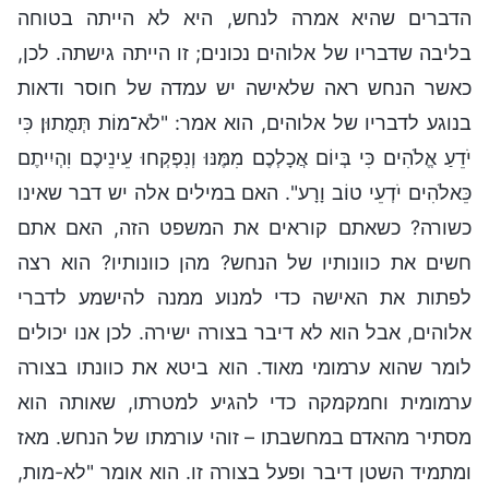
הדברים שהיא אמרה לנחש, היא לא הייתה בטוחה
בליבה שדבריו של אלוהים נכונים; זו הייתה גישתה. לכן,
כאשר הנחש ראה שלאישה יש עמדה של חוסר ודאות
בנוגע לדבריו של אלוהים, הוא אמר: "לֹא־מוֹת תְּמֻתוּן׃ כִּי
יֹדֵעַ אֱלֹהִים כִּי בְּיוֹם אֲכָלְכֶם מִמֶּנּוּ וְנִפְקְחוּ עֵינֵיכֶם וִהְיִיתֶם
כֵּאלֹהִים יֹדְעֵי טוֹב וָרָע". האם במילים אלה יש דבר שאינו
כשורה? כשאתם קוראים את המשפט הזה, האם אתם
חשים את כוונותיו של הנחש? מהן כוונותיו? הוא רצה
לפתות את האישה כדי למנוע ממנה להישמע לדברי
אלוהים, אבל הוא לא דיבר בצורה ישירה. לכן אנו יכולים
לומר שהוא ערמומי מאוד. הוא ביטא את כוונתו בצורה
ערמומית וחמקמקה כדי להגיע למטרתו, שאותה הוא
מסתיר מהאדם במחשבתו – זוהי עורמתו של הנחש. מאז
ומתמיד השטן דיבר ופעל בצורה זו. הוא אומר "לא-מות,