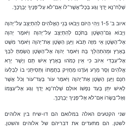
שְׁלַח־נָא יָדְךָ וְגַע בְּכָל־אֲשֶׁר־לוֹ אִם־לֹא עַל־פָּנֶיךָ יְבָרֲכֶךָּ.
איוב ב' 1-5 וַיְהִי הַיּוֹם וַיָּבֹאוּ בְּנֵי הָאֱלֹהִים לְהִתְיַצֵּב עַל־יְהוָה
וַיָּבוֹא גַם־הַשָּׂטָן בְּתֹכָם לְהִתְיַצֵּב עַל־יְהוָה׃ וַיֹּאמֶר יְהוָה
אֶל־הַשָּׂטָן אֵי מִזֶּה תָּבֹא וַיַּעַן הַשָּׂטָן אֶת־יְהוָה וַיֹּאמַר מִשֻּׁט
בָּאָרֶץ וּמֵהִתְהַלֵּךְ בָּהּ׃ וַיֹּאמֶר יְהוָה אֶל־הַשָּׂטָן הֲשַׂמְתָּ לִבְּךָ
אֶל־עַבְדִּי אִיּוֹב כִּי אֵין כָּמֹהוּ בָּאָרֶץ אִישׁ תָּם וְיָשָׁר יְרֵא
אֱלֹהִים וְסָר מֵרָע וְעֹדֶנּוּ מַחֲזִיק בְּתֻמָּתוֹ וַתְּסִיתֵנִי בוֹ לְבַלְּעוֹ
חִנָּם׃ וַיַּעַן הַשָּׂטָן אֶת־יְהוָה וַיֹּאמַר עוֹר בְּעַד־עוֹר וְכֹל אֲשֶׁר
לָאִישׁ יִתֵּן בְּעַד נַפְשׁוֹ׃ אוּלָם שְׁלַח־נָא יָדְךָ וְגַע אֶל־עַצְמוֹ
וְאֶל־בְּשָׂרוֹ אִם־לֹא אֶל־פָּנֶיךָ יְבָרֲכֶךָּ.
שני הקטעים האלה במלואם הם דו-שיח בין אלוהים
לשטן. הם מתעדים את דבריהם של אלוהים והשטן.