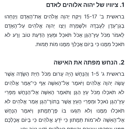
1. ציוויו של יהוה אלוהים לאדם
בראשית ב' 15-17 וַיִּקַּח יְהוָה אֱלֹהִים אֶת־הָאָדָם וַיַּנִּחֵהוּ
בְגַן־עֵדֶן לְעָבְדָהּ וּלְשָׁמְרָהּ׃ וַיְצַו יְהוָה אֱלֹהִים עַל־הָאָדָם
לֵאמֹר מִכֹּל עֵץ־הַגָּן אָכֹל תֹּאכֵל׃ וּמֵעֵץ הַדַּעַת טוֹב וָרָע לֹא
תֹאכַל מִמֶּנּוּ כִּי בְּיוֹם אֲכָלְךָ מִמֶּנּוּ מוֹת תָּמוּת.
2. הנחש מפתה את האישה
בראשית ג' 1-5 וְהַנָּחָשׁ הָיָה עָרוּם מִכֹּל חַיַּת הַשָּׂדֶה אֲשֶׁר
עָשָׂה יְהוָה אֱלֹהִים וַיֹּאמֶר אֶל־הָאִשָּׁה אַף כִּי־אָמַר אֱלֹהִים
לֹא תֹאכְלוּ מִכֹּל עֵץ הַגָּן׃ וַתֹּאמֶר הָאִשָּׁה אֶל־הַנָּחָשׁ מִפְּרִי
עֵץ־הַגָּן נֹאכֵל׃ וּמִפְּרִי הָעֵץ אֲשֶׁר בְּתוֹךְ־הַגָּן אָמַר אֱלֹהִים לֹא
תֹאכְלוּ מִמֶּנּוּ וְלֹא תִגְּעוּ בּוֹ פֶּן־תְּמֻתוּן׃ וַיֹּאמֶר הַנָּחָשׁ
אֶל־הָאִשָּׁה לֹא־מוֹת תְּמֻתוּן׃ כִּי יֹדֵעַ אֱלֹהִים כִּי בְּיוֹם אֲכָלְכֶם