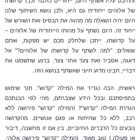
וההיבט עליו אשתף היום, ייחודיים כולם? (כן.) קדושתו
של אלוהים ייחודית גם היא, ולכן נושא השיתוף שלנו
היום יהיה השאלה מה מהווה את הבסיס ואת השורש של
ייחוד זה. היום נשתף על מהותו הייחודית של אלוהים –
על קדושתו. ייתכן שלחלק מכם יש ספקות, ואתם
שואלים: "למה לשתף על קדושתו של אלוהים?" אל
דאגה, אסביר זאת צעד אחר צעד. ברגע שתשמעו את
דבריי, תבינו מדוע חיוני שאשתף בנושא הזה.
ראשית, הבה נגדיר את המילה "קדוש". תוך שימוש
בתפיסתכם ובכל הידע שצברתם, מהי לפי הבנתכם
הגדרת המילה "קדוש"? (המילה "קדוש" פירושה ללא
רבב, ללא כל שחיתות או פגם אנושיים. מהקדושה
נובעים כל הדברים החיוביים, בין אם זו מחשבה, דיבור
או פעולה.) טוב מאוד. (המילה "קדוש" פירושה אלוהי,